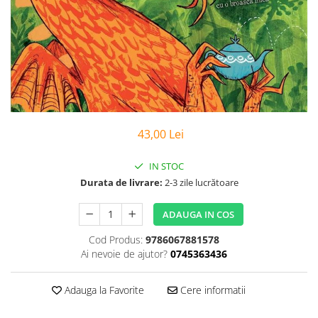
Poezii
Povești
Reviste
Știință si natură
Vârstă
0-2 ani
10+ ani
43,00 Lei
14+ ani
2-5 ani
IN STOC
5-7 ani
Durata de livrare:
2-3 zile lucrătoare
7-10 ani
Adulți
ADAUGA IN COS
toate vârstele
Cod Produs:
9786067881578
Editura Univers
Ai nevoie de ajutor?
0745363436
Cera
Editura Aramis
Adauga la Favorite
Cere informatii
Editura Arthur