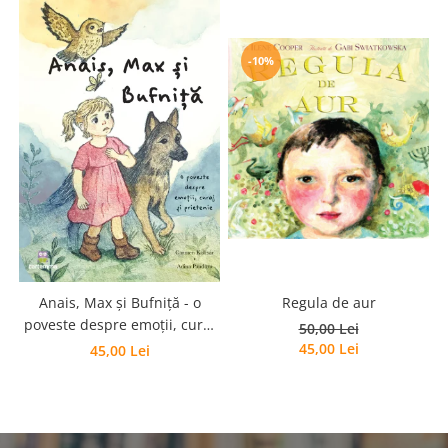
Editura Scriptum
Editura Sophia
-10%
Editura Usborne
Editura Vellant
Editura Verba
Regula de aur
Anais, Max și Bufniță - o
poveste despre emoții, curaj
50,00 Lei
și prietenie
45,00 Lei
45,00 Lei