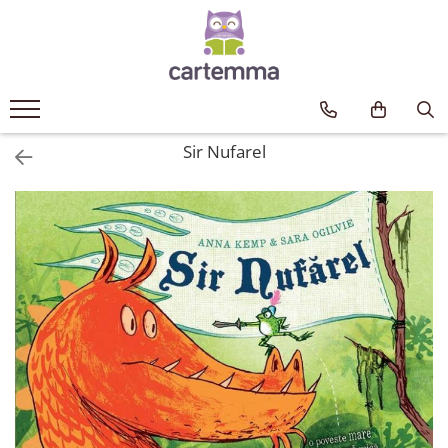
Cărți
Tematică
Craciun
Sir Nufarel
Activități
Artă
Atlase si enciclopedii
Carte de bucate
Călătorie
Educație
Educație financiară
Hobby si craft
Inteligenta emotionala
Limbi străine
Muzicale