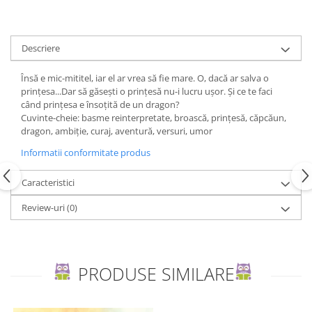
Editura Bookzone
Editura Cartea Copiilor
Descriere
Editura Cartemma
Însă e mic-mititel, iar el ar vrea să fie mare. O, dacă ar salva o
Editura Casa
prințesa...Dar să găsești o prințesă nu-i lucru ușor. Și ce te faci
Editura Corint
când prințesa e însoțită de un dragon?
Cuvinte-cheie: basme reinterpretate, broască, prințesă, căpcăun,
Editura Frontiera
dragon, ambiție, curaj, aventură, versuri, umor
Editura Gama
Informatii conformitate produs
Editura Kreativ
Caracteristici
Editura Litera
Review-uri
(0)
Editura Lizuka Educativ
Editura Nemira
Editura Nomina
PRODUSE SIMILARE
Editura Pandora M
Editura Portocala Albastră