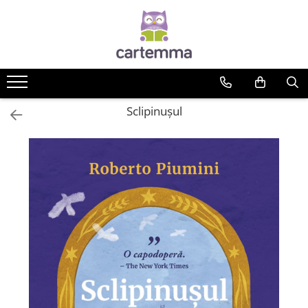
Cărți
Tematică
Craciun
Sclipinușul
Activități
Artă
Atlase si enciclopedii
Carte de bucate
Călătorie
Educație
Educație financiară
Hobby si craft
Inteligenta emotionala
Limbi străine
Muzicale