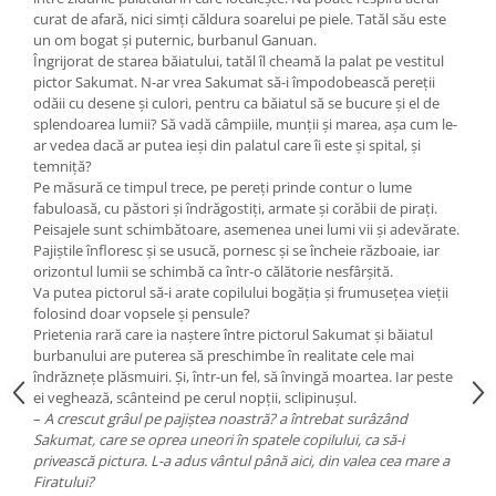
Editura Scriptum
curat de afară, nici simți căldura soarelui pe piele. Tatăl său este
un om bogat și puternic, burbanul Ganuan.
Editura Sophia
Îngrijorat de starea băiatului, tatăl îl cheamă la palat pe vestitul
Editura Usborne
pictor Sakumat. N-ar vrea Sakumat să-i împodobească pereții
odăii cu desene și culori, pentru ca băiatul să se bucure și el de
Editura Vellant
splendoarea lumii? Să vadă câmpiile, munții și marea, așa cum le-
Editura Verba
ar vedea dacă ar putea ieși din palatul care îi este și spital, și
temniță?
Pe măsură ce timpul trece, pe pereți prinde contur o lume
fabuloasă, cu păstori și îndrăgostiți, armate și corăbii de pirați.
Peisajele sunt schimbătoare, asemenea unei lumi vii și adevărate.
Pajiștile înfloresc și se usucă, pornesc și se încheie războaie, iar
orizontul lumii se schimbă ca într-o călătorie nesfârșită.
Va putea pictorul să-i arate copilului bogăția și frumusețea vieții
folosind doar vopsele și pensule?
Prietenia rară care ia naștere între pictorul Sakumat și băiatul
burbanului are puterea să preschimbe în realitate cele mai
îndrăznețe plăsmuiri. Și, într-un fel, să învingă moartea. Iar peste
ei veghează, scânteind pe cerul nopții, sclipinușul.
–
A crescut grâul pe pajiștea noastră? a întrebat surâzând
Sakumat, care se oprea uneori în spatele copilului, ca să-i
privească pictura. L-a adus vântul până aici, din valea cea mare a
Firatului?