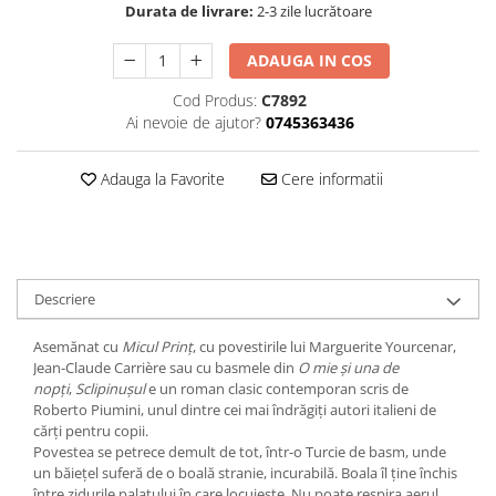
Durata de livrare:
2-3 zile lucrătoare
Editura Bookzone
Editura Cartea Copiilor
ADAUGA IN COS
Editura Cartemma
Cod Produs:
C7892
Ai nevoie de ajutor?
0745363436
Editura Casa
Editura Corint
Adauga la Favorite
Cere informatii
Editura Frontiera
Editura Gama
Editura Kreativ
Editura Litera
Descriere
Editura Lizuka Educativ
Asemănat cu
Micul Prinț
, cu povestirile lui Marguerite Yourcenar,
Editura Nemira
Jean-Claude Carrière sau cu basmele din
O mie și una de
nopți
,
Sclipinușul
e un roman clasic contemporan scris de
Editura Nomina
Roberto Piumini, unul dintre cei mai îndrăgiți autori italieni de
cărți pentru copii.
Editura Pandora M
Povestea se petrece demult de tot, într-o Turcie de basm, unde
Editura Portocala Albastră
un băiețel suferă de o boală stranie, incurabilă. Boala îl ține închis
între zidurile palatului în care locuiește. Nu poate respira aerul