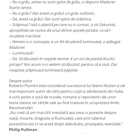
– Nu e grâu, astea nu sunt spice de grâu, a răspuns Madurer
foarte serios.
– Nu e grâu? Dar arată ca grâul: un grâu subțirel…
– Da, arată ca grâul. Dar sunt spice de sclipinuș.
– Sclipinuș? Iată o plantă pe care nu o cunosc, a zis Sakumat,
apropiindu-se curios de unul dintre spicele pictate, ca să-l
studieze mai bine.
– Nimeni n-o cunoaște, e un fel de plantă luminoasă, a adăugat
Madurer.
– Luminoasă?
– Da. Strălucește în nopțile senine. E un soi de plantă-licurici,
pricepi? Noi acum n-o vedem strălucind, pentru că e ziuă. Dar
noaptea sclipinușul luminează pajiștea.
Despre autor
Roberto Piumini este considerat succesorul lui Gianni Rodari și cel
mai important autor de cărți pentru copii și adolescenți din Italia.
A scris peste o sută de nuvele, romane și repovestiri ale unor
texte clasice, iar cărțile sale au fost traduse în unsprezece limbi.
Recomandări
„Nu cred că am mai citit vreodată așa ceva: o poveste despre
viață, moarte, dragoste și frumusețe, care prin talentul
povestitorului ni se arată drept adevărate, proaspete, esențiale.”
Philip Pullman