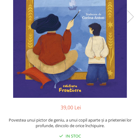
Poezii
Povești
Reviste
Știință si natură
Vârstă
0-2 ani
10+ ani
14+ ani
2-5 ani
5-7 ani
7-10 ani
Adulți
toate vârstele
39,00 Lei
Editura Univers
Cera
Povestea unui pictor de geniu, a unui copil aparte și a prieteniei lor
profunde, dincolo de orice închipuire.
Editura Aramis
IN STOC
Editura Arthur