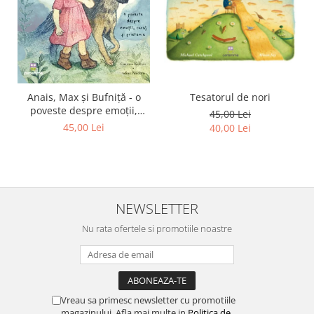
Tesatorul de nori
Anais, Max și Bufniță - o
poveste despre emoții,
45,00 Lei
curaj și prietenie
45,00 Lei
40,00 Lei
NEWSLETTER
Nu rata ofertele si promotiile noastre
Vreau sa primesc newsletter cu promotiile
magazinului. Afla mai multe in
Politica de