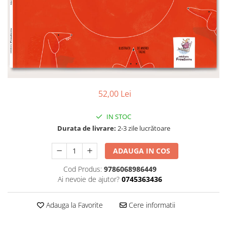
Poezii
Povești
Reviste
Știință si natură
Vârstă
0-2 ani
10+ ani
52,00 Lei
14+ ani
2-5 ani
IN STOC
5-7 ani
Durata de livrare:
2-3 zile lucrătoare
7-10 ani
Adulți
ADAUGA IN COS
toate vârstele
Cod Produs:
9786068986449
Editura Univers
Ai nevoie de ajutor?
0745363436
Cera
Adauga la Favorite
Cere informatii
Editura Aramis
Editura Arthur