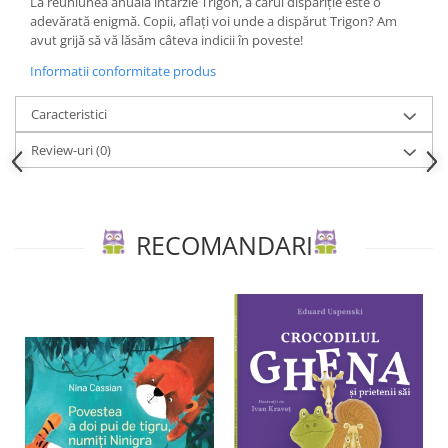
La reuniunea anuală întârzie Trigon, a cărui dispariție este o
Editura Scriptum
adevărată enigmă. Copii, aflați voi unde a dispărut Trigon? Am
Editura Sophia
avut grijă să vă lăsăm câteva indicii în poveste!
Editura Usborne
Informatii conformitate produs
Editura Vellant
Caracteristici
Editura Verba
Review-uri
(0)
RECOMANDARI