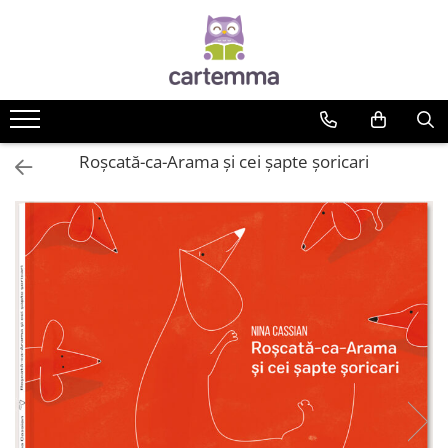
Cărți
Tematică
Craciun
Roșcată-ca-Arama și cei șapte șoricari
Activități
Artă
Atlase si enciclopedii
Carte de bucate
Călătorie
Educație
Educație financiară
Hobby si craft
Inteligenta emotionala
Limbi străine
Muzicale