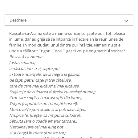
Editura Bookzone
Editura Cartea Copiilor
Descriere
Editura Cartemma
Roșcată-ca-Arama este o mamă-șoricar cu șapte pui. Toți pleacă
Editura Casa
în lume, dar au grijă să se întoarcă în fiecare an la reuniunea de
Editura Corint
familie. În mod ciudat, unul dintre pui întârzie. Nimeni nu știe
unde a călătorit Trigon! Copii, îl găsiți voi pe enigmaticul șoricar?
Editura Frontiera
Roșcată-ca-Arama
(asta e mama)
Editura Gama
a născut, într-o zi, șapte pui
Editura Kreativ
în toate nuanțele, de la negru la gălbui;
de fapt, patru căței și trei cățelușe,
Editura Litera
care de care mai jucăuși și mai jucăușe.
Sugiuc (e de culoarea dulcelui cu-același nume);
Editura Lizuka Educativ
Croc (are colții cei mai ascuțiți din lume);
Editura Nemira
Trigon (capul lui e un triunghi isoscel);
Morcovel (e portocaliu și al patrulea cățel);
Editura Nomina
Nisipica (e, firește, ca nisipul la culoare);
Săbiuța (are o coadă amenințătoare);
Editura Pandora M
Nasulina (are cel mai lung bot
Editura Portocala Albastră
și și-l bagă în toate și peste tot).