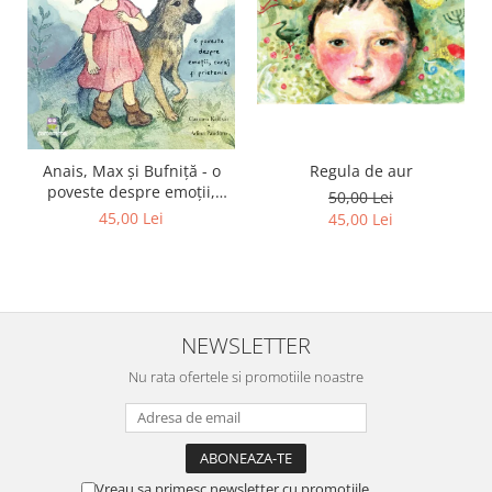
Regula de aur
Anais, Max și Bufniță - o
poveste despre emoții,
50,00 Lei
curaj și prietenie
45,00 Lei
45,00 Lei
NEWSLETTER
Nu rata ofertele si promotiile noastre
Vreau sa primesc newsletter cu promotiile