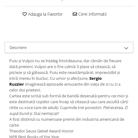
Editura Bookzone
Adauga la Favorite
Cere informatii
Editura Cartea Copiilor
Editura Cartemma
Editura Casa
Editura Corint
Descriere
Editura Frontiera
Puiu și Vulpoi nu se înțeleg întotdeauna, dar rămân de fiecare
Editura Gama
dată prieteni. Vulpoi are o fire calmă: îi place să citească, să
picteze și să gătească. Puiu este neastâmpărat, imprevizibil și
Editura Kreativ
intră mereu în bucluc. Cu umor și afecțiune,
Sergio
Editura Litera
Ruzzier
imaginează episoade amuzante din viața de zi cu zi a
celor doi prieteni.
Editura Lizuka Educativ
Cartea este scrisă sub formă de bandă desenată pentru cei mici și
este destinată copiilor care încep să citească sau care ascultă cărți
Editura Nemira
citite cu voce tare de adulți. Cuprinde trei povestiri:
Petrecerea
,
O
Editura Nomina
supă bună
și
Stai nemișcat!
A fost distinsă cu numeroase premii din industria americană de
Editura Pandora M
carte:
Editura Portocala Albastră
Theodor Seuss Geisel Award Honor
NPR Best Books of the Year