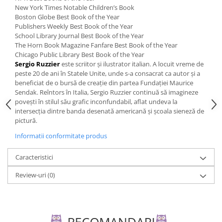
Editura Scriptum
New York Times Notable Children’s Book
Boston Globe Best Book of the Year
Editura Sophia
Publishers Weekly Best Book of the Year
Editura Usborne
School Library Journal Best Book of the Year
The Horn Book Magazine Fanfare Best Book of the Year
Editura Vellant
Chicago Public Library Best Book of the Year
Sergio Ruzzier
este scriitor și ilustrator italian. A locuit vreme de
Editura Verba
peste 20 de ani în Statele Unite, unde s-a consacrat ca autor și a
beneficiat de o bursă de creație din partea Fundației Maurice
Sendak. Reîntors în Italia, Sergio Ruzzier continuă să imagineze
povești în stilul său grafic inconfundabil, aflat undeva la
intersecția dintre banda desenată americană și școala sieneză de
pictură.
Informatii conformitate produs
Caracteristici
Review-uri
(0)