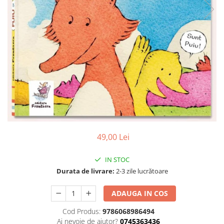
Poezii
Povești
Reviste
Știință si natură
Vârstă
0-2 ani
10+ ani
14+ ani
2-5 ani
5-7 ani
7-10 ani
49,00 Lei
Adulți
toate vârstele
IN STOC
Durata de livrare:
2-3 zile lucrătoare
Editura Univers
Cera
ADAUGA IN COS
Editura Aramis
Cod Produs:
9786068986494
Editura Arthur
Ai nevoie de ajutor?
0745363436