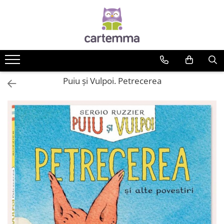
Cărți
Tematică
Craciun
Puiu și Vulpoi. Petrecerea
Activități
Artă
Atlase si enciclopedii
Carte de bucate
Călătorie
Educație
Educație financiară
Hobby si craft
Inteligenta emotionala
Limbi străine
Muzicale