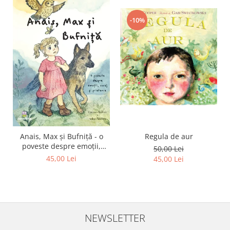
-10%
Regula de aur
Anais, Max și Bufniță - o
poveste despre emoții,
50,00 Lei
curaj și prietenie
45,00 Lei
45,00 Lei
NEWSLETTER