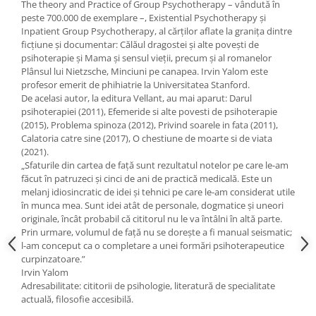
The theory and Practice of Group Psychotherapy – vândută în
Editura Scriptum
peste 700.000 de exemplare –, Existential Psychotherapy şi
Editura Sophia
Inpatient Group Psychotherapy, al cărţilor aflate la graniţa dintre
ficţiune şi documentar: Călăul dragostei şi alte poveşti de
Editura Usborne
psihoterapie şi Mama şi sensul vieţii, precum şi al romanelor
Editura Vellant
Plânsul lui Nietzsche, Minciuni pe canapea. Irvin Yalom este
profesor emerit de phihiatrie la Universitatea Stanford.
Editura Verba
De acelasi autor, la editura Vellant, au mai aparut: Darul
psihoterapiei (2011), Efemeride si alte povesti de psihoterapie
(2015), Problema spinoza (2012), Privind soarele in fata (2011),
Calatoria catre sine (2017), O chestiune de moarte si de viata
(2021).
„Sfaturile din cartea de față sunt rezultatul notelor pe care le-am
făcut în patruzeci și cinci de ani de practică medicală. Este un
melanj idiosincratic de idei și tehnici pe care le-am considerat utile
în munca mea. Sunt idei atât de personale, dogmatice și uneori
originale, încât probabil că cititorul nu le va întâlni în altă parte.
Prin urmare, volumul de față nu se dorește a fi manual seismatic;
l-am conceput ca o completare a unei formări psihoterapeutice
curpinzatoare.”
Irvin Yalom
Adresabilitate: cititorii de psihologie, literatură de specialitate
actuală, filosofie accesibilă.