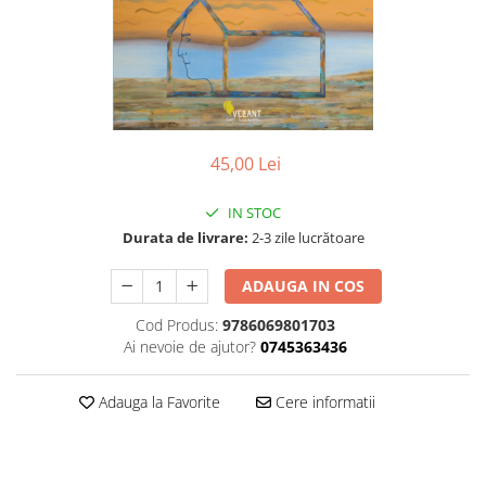
Poezii
Povești
Reviste
Știință si natură
Vârstă
0-2 ani
45,00 Lei
10+ ani
14+ ani
IN STOC
2-5 ani
Durata de livrare:
2-3 zile lucrătoare
5-7 ani
ADAUGA IN COS
7-10 ani
Adulți
Cod Produs:
9786069801703
toate vârstele
Ai nevoie de ajutor?
0745363436
Editura Univers
Adauga la Favorite
Cere informatii
Cera
Editura Aramis
Editura Arthur