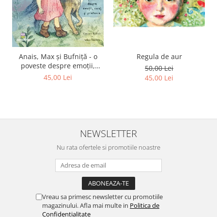
Regula de aur
Anais, Max și Bufniță - o
poveste despre emoții,
50,00 Lei
curaj și prietenie
45,00 Lei
45,00 Lei
NEWSLETTER
Nu rata ofertele si promotiile noastre
Vreau sa primesc newsletter cu promotiile
magazinului. Afla mai multe in
Politica de
Confidentialitate