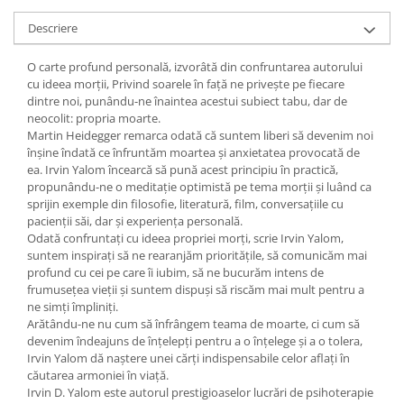
Editura Bookzone
Descriere
Editura Cartea Copiilor
O carte profund personală, izvorâtă din confruntarea autorului
Editura Cartemma
cu ideea morţii, Privind soarele în faţă ne priveşte pe fiecare
dintre noi, punându-ne înaintea acestui subiect tabu, dar de
Editura Casa
neocolit: propria moarte.
Editura Corint
Martin Heidegger remarca odată că suntem liberi să devenim noi
înşine îndată ce înfruntăm moartea şi anxietatea provocată de
Editura Frontiera
ea. Irvin Yalom încearcă să pună acest principiu în practică,
Editura Gama
propunându-ne o meditaţie optimistă pe tema morţii şi luând ca
sprijin exemple din filosofie, literatură, film, conversaţiile cu
Editura Kreativ
pacienţii săi, dar şi experienţa personală.
Odată confruntaţi cu ideea propriei morţi, scrie Irvin Yalom,
Editura Litera
suntem inspiraţi să ne rearanjăm priorităţile, să comunicăm mai
Editura Lizuka Educativ
profund cu cei pe care îi iubim, să ne bucurăm intens de
frumuseţea vieţii şi suntem dispuşi să riscăm mai mult pentru a
Editura Nemira
ne simţi împliniţi.
Arătându-ne nu cum să înfrângem teama de moarte, ci cum să
Editura Nomina
devenim îndeajuns de înţelepţi pentru a o înţelege şi a o tolera,
Editura Pandora M
Irvin Yalom dă naştere unei cărţi indispensabile celor aflaţi în
căutarea armoniei în viaţă.
Editura Portocala Albastră
Irvin D. Yalom este autorul prestigioaselor lucrări de psihoterapie