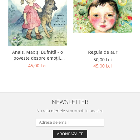
Regula de aur
Anais, Max și Bufniță - o
poveste despre emoții,
50,00 Lei
curaj și prietenie
45,00 Lei
45,00 Lei
NEWSLETTER
Nu rata ofertele si promotiile noastre