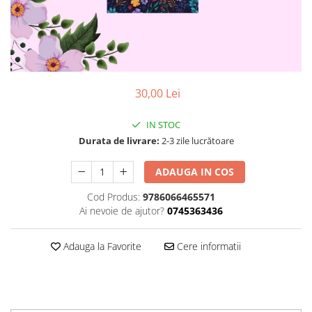
Poezii
Povești
Reviste
Știință si natură
Vârstă
30,00 Lei
0-2 ani
10+ ani
IN STOC
14+ ani
Durata de livrare:
2-3 zile lucrătoare
2-5 ani
5-7 ani
ADAUGA IN COS
7-10 ani
Cod Produs:
9786066465571
Adulți
Ai nevoie de ajutor?
0745363436
toate vârstele
Editura Univers
Adauga la Favorite
Cere informatii
Cera
Editura Aramis
Editura Arthur