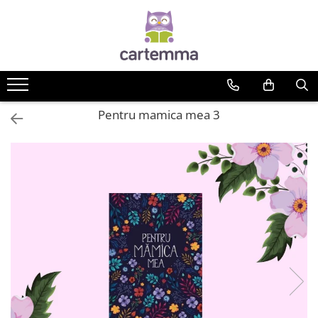
Cărți
Tematică
Craciun
Pentru mamica mea 3
Activități
Artă
Atlase si enciclopedii
Carte de bucate
Călătorie
Educație
Educație financiară
Hobby si craft
Inteligenta emotionala
Limbi străine
Muzicale