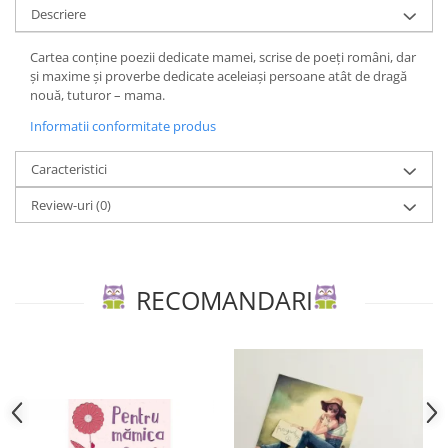
Descriere
Editura Bookzone
Editura Cartea Copiilor
Cartea conţine poezii dedicate mamei, scrise de poeţi români, dar
şi maxime şi proverbe dedicate aceleiaşi persoane atât de dragă
Editura Cartemma
nouă, tuturor – mama.
Editura Casa
Informatii conformitate produs
Editura Corint
Caracteristici
Editura Frontiera
Review-uri
(0)
Editura Gama
Editura Kreativ
Editura Litera
RECOMANDARI
Editura Lizuka Educativ
Editura Nemira
Editura Nomina
Editura Pandora M
Editura Portocala Albastră