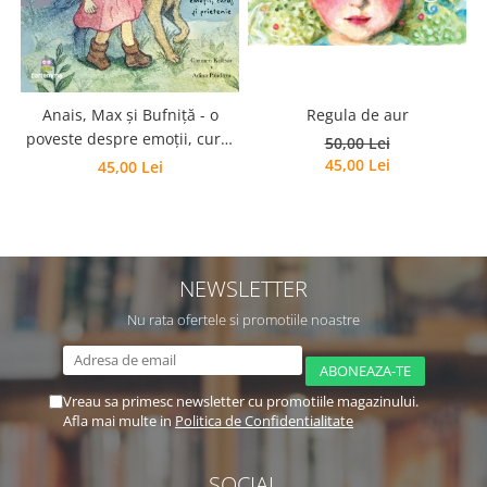
Regula de aur
Anais, Max și Bufniță - o
poveste despre emoții, curaj
50,00 Lei
și prietenie
45,00 Lei
45,00 Lei
NEWSLETTER
Nu rata ofertele si promotiile noastre
Vreau sa primesc newsletter cu promotiile magazinului.
Afla mai multe in
Politica de Confidentialitate
SOCIAL