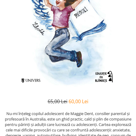
Poezii
Povești
Reviste
Știință si natură
Vârstă
0-2 ani
10+ ani
14+ ani
2-5 ani
5-7 ani
7-10 ani
Adulți
toate vârstele
65,00 Lei
60,00 Lei
Editura Univers
Nu-mi înţeleg copilul adolescent de Maggie Dent, consilier parental şi
Cera
profesoară în Australia, este un ghid practic, cald şi plin de compasiune
Editura Aramis
pentru părinţi şi adulţii care lucrează cu adolescenţi. Cartea explorează
cele mai dificile provocări cu care se confruntă adolescenţii: anxietate,
Editura Arthur
depresie, vaping, automutilare, bullying, identitate de gen, consum de