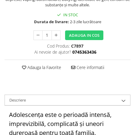
substanţe şi multe altele.
Editura Bookzone
IN STOC
Editura Cartea Copiilor
Durata de livrare:
2-3 zile lucrătoare
Editura Cartemma
Editura Casa
ADAUGA IN COS
Editura Corint
Cod Produs:
C7897
Ai nevoie de ajutor?
0745363436
Editura Frontiera
Editura Gama
Adauga la Favorite
Cere informatii
Editura Kreativ
Editura Litera
Editura Lizuka Educativ
Editura Nemira
Descriere
Editura Nomina
Adolescenţa este o perioadă intensă,
Editura Pandora M
imprevizibilă, complicată şi uneori
Editura Portocala Albastră
dureroasă pentru toată familia.