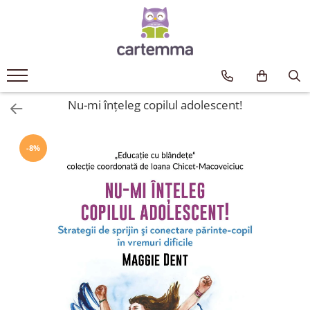
Cărți
Tematică
Craciun
Nu-mi înțeleg copilul adolescent!
Activități
Artă
-8%
Atlase si enciclopedii
Carte de bucate
Călătorie
Educație
Educație financiară
Hobby si craft
Inteligenta emotionala
Limbi străine
Muzicale