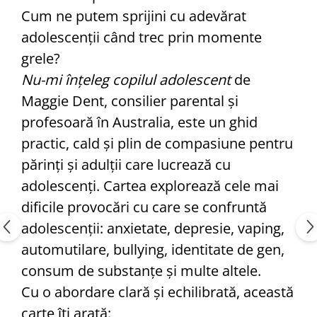
Editura Scriptum
Cum ne putem sprijini cu adevărat
Editura Sophia
adolescenţii când trec prin momente
Editura Usborne
grele?
Editura Vellant
Nu-mi înţeleg copilul adolescent
de
Editura Verba
Maggie Dent, consilier parental şi
profesoară în Australia, este un ghid
practic, cald şi plin de compasiune pentru
părinţi şi adulţii care lucrează cu
adolescenţi. Cartea explorează cele mai
dificile provocări cu care se confruntă
adolescenţii: anxietate, depresie, vaping,
automutilare, bullying, identitate de gen,
consum de substanţe şi multe altele.
Cu o abordare clară şi echilibrată, această
carte îţi arată: