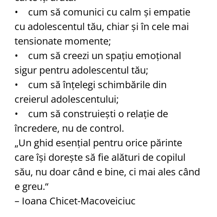
• cum să comunici cu calm şi empatie
cu adolescentul tău, chiar şi în cele mai
tensionate momente;
• cum să creezi un spaţiu emoţional
sigur pentru adoles­centul tău;
• cum să înţelegi schimbările din
creierul adolescentului;
• cum să construieşti o relaţie de
încredere, nu de control.
„Un ghid esenţial pentru orice părinte
care îşi doreşte să fie alături de copilul
său, nu doar când e bine, ci mai ales când
e greu.“
– Ioana Chicet-Macoveiciuc