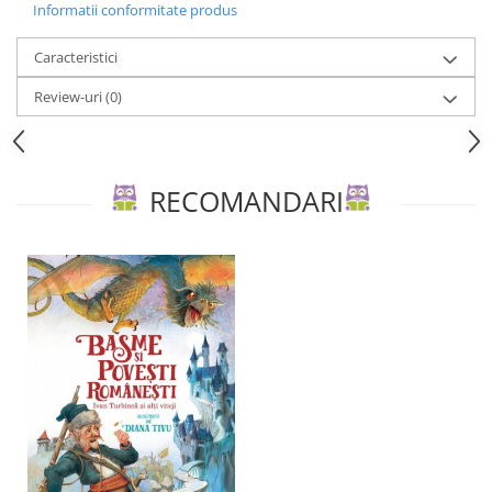
Editura Scriptum
Informatii conformitate produs
Editura Sophia
Caracteristici
Editura Usborne
Review-uri
(0)
Editura Vellant
Editura Verba
RECOMANDARI