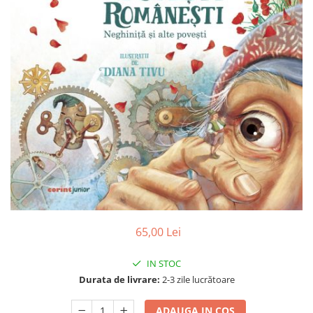
Poezii
Povești
Reviste
Știință si natură
Vârstă
0-2 ani
10+ ani
14+ ani
2-5 ani
5-7 ani
7-10 ani
Adulți
toate vârstele
65,00 Lei
Editura Univers
Cera
IN STOC
Durata de livrare:
2-3 zile lucrătoare
Editura Aramis
Editura Arthur
ADAUGA IN COS