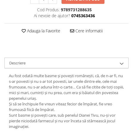
Editura Bookzone
Cod Produs:
9789731288635
Ai nevoie de ajutor?
0745363436
Editura Cartea Copiilor
Editura Cartemma
Adauga la Favorite
Cere informatii
Editura Casa
Editura Corint
Editura Frontiera
Editura Gama
Descriere
Editura Kreativ
Au fost odată multe basme şi povești românești, că, de n-ar fi, nu
Editura Litera
s-ar povesti și nu s-ar tot povesti, iar unele dintre ele, cele mai
frumoase, nu s-ar aduna într-o carte… Ca să fie citite de toți copiii,
Editura Lizuka Educativ
mici și mari, cuminți și nu prea, cum era și băiatul din povestea
pepenelui uriaș.
Editura Nemira
Și să se închipuie fie vreun viteaz fecior de împărat, fie vreo
Editura Nomina
frumoasă fiică de împărat.
Sunt basme și povești care, sub penelul Dianei Tivu, nu-și vor
Editura Pandora M
pierde niciodată farmecul și nu vor înceta să stârnească jocul
Editura Portocala Albastră
imaginației.