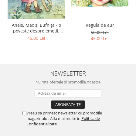
Regula de aur
Anais, Max și Bufniță - o
poveste despre emoții,
50,00 Lei
curaj și prietenie
45,00 Lei
45,00 Lei
NEWSLETTER
Nu rata ofertele si promotiile noastre
Vreau sa primesc newsletter cu promotiile
magazinului. Afla mai multe in
Politica de
Confidentialitate