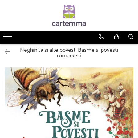
Cărți
Tematică
Craciun
Neghinita si alte povesti Basme si povesti
Activități
romanesti
Artă
Atlase si enciclopedii
Carte de bucate
Călătorie
Educație
Educație financiară
Hobby si craft
Inteligenta emotionala
Limbi străine
Muzicale