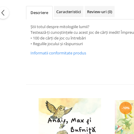
Editura Bookzone
Caracteristici
Review-uri
(0)
Descriere
Editura Cartea Copiilor
Editura Cartemma
Știi totul despre mitologiile lumii?
Testează-ți cunoștințele cu acest joc de cărți inedit! Împre
Editura Casa
• 100 de cărți de joc cu întrebări
Editura Corint
• Regulile jocului și răspunsuri
Editura Frontiera
Informatii conformitate produs
Editura Gama
Editura Kreativ
Editura Litera
Editura Lizuka Educativ
Editura Nemira
Editura Nomina
-10%
Editura Pandora M
Editura Portocala Albastră