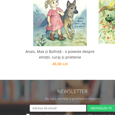
Editura Scriptum
Editura Sophia
Editura Usborne
Editura Vellant
Editura Verba
Anais, Max și Bufniță - o poveste despre
emoții, curaj și prietenie
45,00 Lei
NEWSLETTER
Nu rata ofertele si promotiile noastre