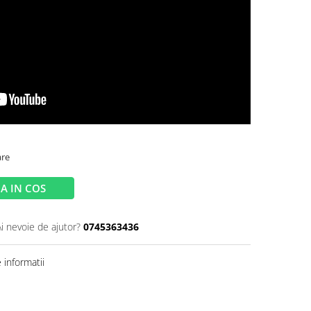
are
A IN COS
Ai nevoie de ajutor?
0745363436
informatii