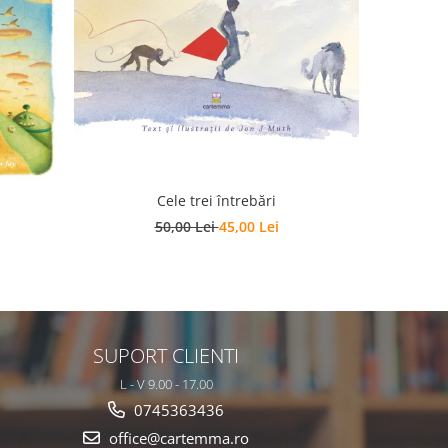
-10%
Cele trei întrebări
F
50,00 Lei
45,00 Lei
SUPORT CLIENTI
L - V 9.00 - 17.00
0745363436
office@cartemma.ro