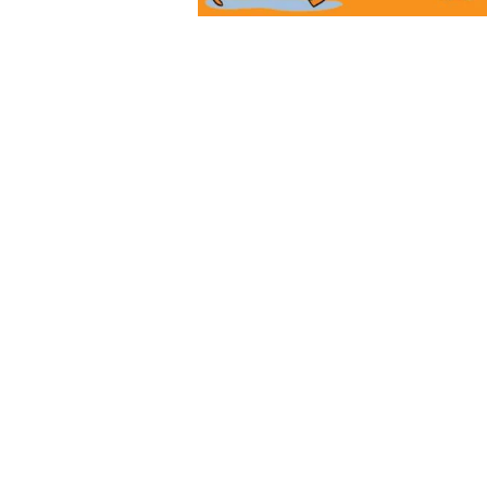
Poezii
Povești
Reviste
Știință si natură
Vârstă
0-2 ani
10+ ani
14+ ani
2-5 ani
5-7 ani
7-10 ani
Adulți
toate vârstele
Editura Univers
Cera
Editura Aramis
Editura Arthur