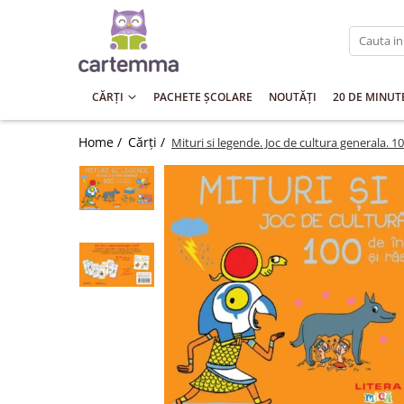
Cărți
Tematică
CĂRȚI
PACHETE ȘCOLARE
NOUTĂȚI
20 DE MINUT
Craciun
Home /
Cărți /
Mituri si legende. Joc de cultura generala. 1
Activități
Artă
Atlase si enciclopedii
Carte de bucate
Călătorie
Educație
Educație financiară
Hobby si craft
Inteligenta emotionala
Limbi străine
Muzicale