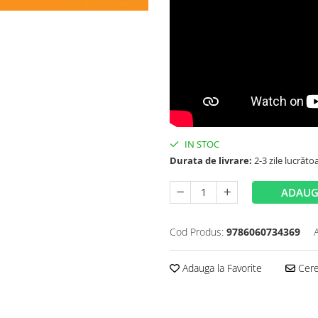
IN STOC
Durata de livrare:
2-3 zile lucrăto
ADAUG
Cod Produs:
9786060734369
Adauga la Favorite
Cere 