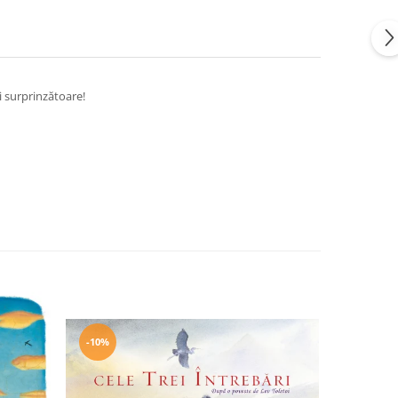
i surprinzătoare!
-10%