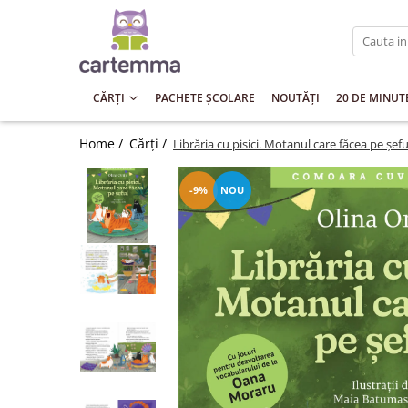
Cărți
Tematică
CĂRȚI
PACHETE ȘCOLARE
NOUTĂȚI
20 DE MINUT
Craciun
Home /
Cărți /
Librăria cu pisici. Motanul care făcea pe șefu
Activități
Artă
-9%
NOU
Atlase si enciclopedii
Carte de bucate
Călătorie
Educație
Educație financiară
Hobby si craft
Inteligenta emotionala
Limbi străine
Muzicale