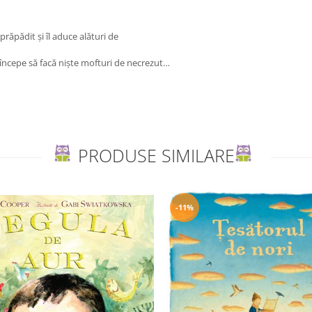
răpădit și îl aduce alături de
 începe să facă niște mofturi de necrezut…
PRODUSE SIMILARE
-11%