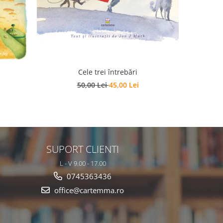
Cele trei întrebări
F
50,00 Lei
45,00 Lei
SUPORT CLIENTI
L - V 9.00 - 17.00
0745363436
office@cartemma.ro