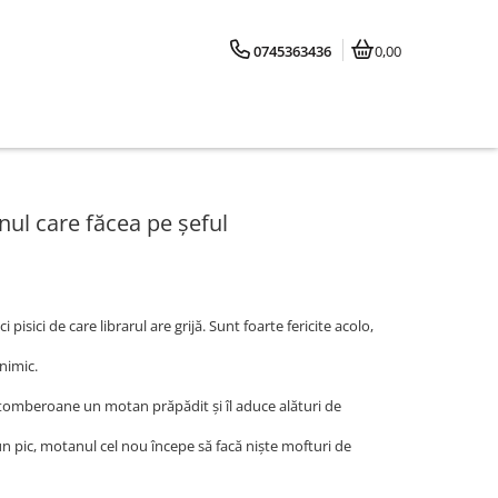
0745363436
0,00
anul care făcea pe șeful
 pisici de care librarul are grijă. Sunt foarte fericite acolo,
 nimic.
gă tomberoane un motan prăpădit și îl aduce alături de
un pic, motanul cel nou începe să facă niște mofturi de