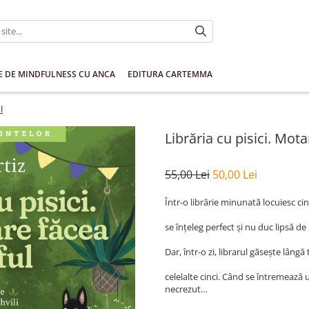
E DE MINDFULNESS CU ANCA
EDITURA CARTEMMA
l
Librăria cu pisici. Mot
55,00 Lei
50,00 Lei
Într-o librărie minunată locuiesc cinci
se înțeleg perfect și nu duc lipsă de
Dar, într-o zi, librarul găsește lân
celelalte cinci. Când se întremează 
necrezut…