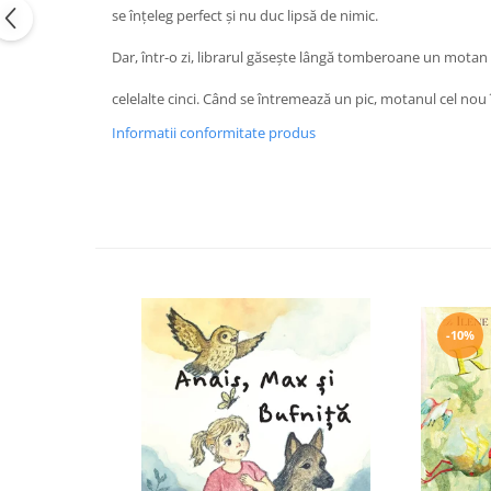
se înțeleg perfect și nu duc lipsă de nimic.
Editura Bookzone
Editura Cartea Copiilor
Dar, într-o zi, librarul găsește lângă tomberoane un motan p
Editura Cartemma
celelalte cinci. Când se întremează un pic, motanul cel nou
Editura Casa
Informatii conformitate produs
Editura Corint
Editura Frontiera
Editura Gama
Editura Kreativ
Editura Litera
Editura Lizuka Educativ
-10%
Editura Nemira
Editura Nomina
Editura Pandora M
Editura Portocala Albastră