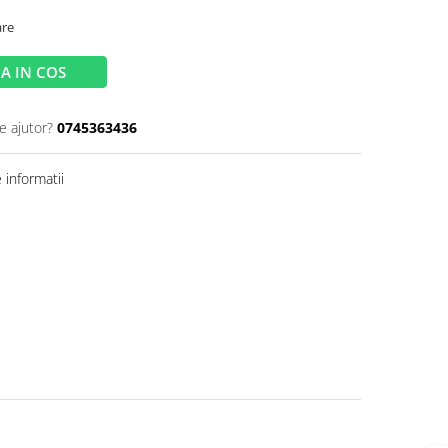
are
A IN COS
e ajutor?
0745363436
informatii