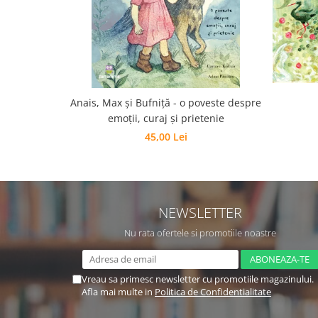
Editura Scriptum
Editura Sophia
Editura Usborne
Editura Vellant
Editura Verba
Anais, Max și Bufniță - o poveste despre
emoții, curaj și prietenie
45,00 Lei
NEWSLETTER
Nu rata ofertele si promotiile noastre
Vreau sa primesc newsletter cu promotiile magazinului.
Afla mai multe in
Politica de Confidentialitate