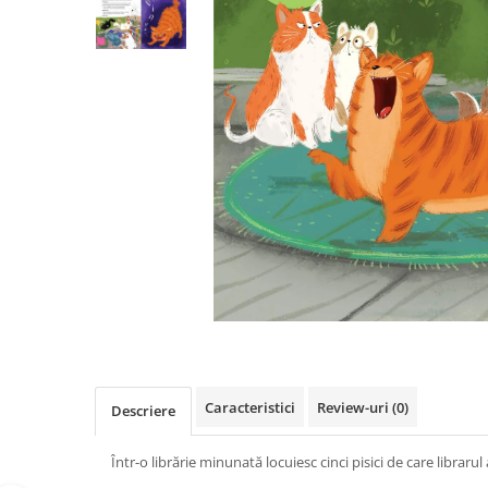
Poezii
Povești
Reviste
Știință si natură
Vârstă
0-2 ani
10+ ani
14+ ani
2-5 ani
5-7 ani
7-10 ani
Adulți
toate vârstele
Editura Univers
Caracteristici
Review-uri
(0)
Cera
Descriere
Editura Aramis
Într-o librărie minunată locuiesc cinci pisici de care librarul 
Editura Arthur