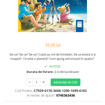
Poezii
Povești
Reviste
Știință si natură
Vârstă
0-2 ani
10+ ani
14+ ani
55,00 Lei
2-5 ani
De ce? De ce? De ce? Copiii au mii de întrebări. De ce există zi și
5-7 ani
noapte? Ce este o planetă? Cum ajung astronauții în spațiu?
7-10 ani
IN STOC
Adulți
Durata de livrare:
2-3 zile lucrătoare
toate vârstele
Editura Univers
ADAUGA IN COS
Cera
Cod Produs:
C7929-6170-3608-1290-1699-6102
Ai nevoie de ajutor?
0745363436
Editura Aramis
Editura Arthur