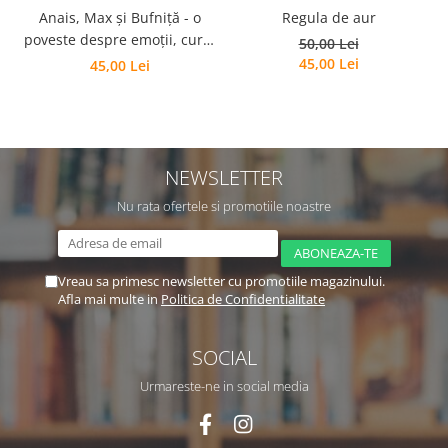
Regula de aur
Anais, Max și Bufniță - o
poveste despre emoții, curaj
50,00 Lei
și prietenie
45,00 Lei
45,00 Lei
NEWSLETTER
Nu rata ofertele si promotiile noastre
Vreau sa primesc newsletter cu promotiile magazinului.
Afla mai multe in
Politica de Confidentialitate
SOCIAL
Urmareste-ne in social media