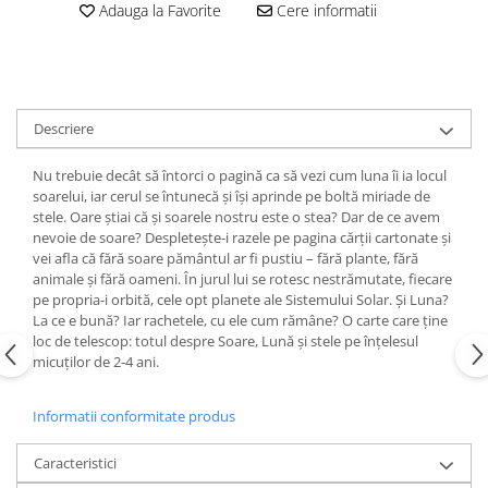
Adauga la Favorite
Cere informatii
Editura Bookzone
Editura Cartea Copiilor
Editura Cartemma
Editura Casa
Descriere
Editura Corint
Nu trebuie decât să întorci o pagină ca să vezi cum luna îi ia locul
Editura Frontiera
soarelui, iar cerul se întunecă și își aprinde pe boltă miriade de
stele. Oare știai că și soarele nostru este o stea? Dar de ce avem
Editura Gama
nevoie de soare? Despletește-i razele pe pagina cărții cartonate și
vei afla că fără soare pământul ar fi pustiu – fără plante, fără
Editura Kreativ
animale și fără oameni. În jurul lui se rotesc nestrămutate, fiecare
Editura Litera
pe propria-i orbită, cele opt planete ale Sistemului Solar. Și Luna?
La ce e bună? Iar rachetele, cu ele cum rămâne? O carte care ține
Editura Lizuka Educativ
loc de telescop: totul despre Soare, Lună și stele pe înțelesul
Editura Nemira
micuților de 2-4 ani.
Editura Nomina
Informatii conformitate produs
Editura Pandora M
Editura Portocala Albastră
Caracteristici