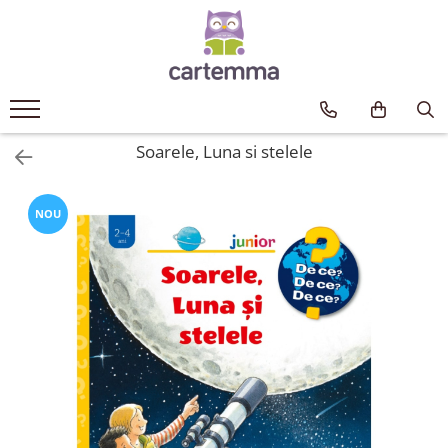
Cărți
Tematică
Craciun
Soarele, Luna si stelele
Activități
Artă
NOU
Atlase si enciclopedii
Carte de bucate
Călătorie
Educație
Educație financiară
Hobby si craft
Inteligenta emotionala
Limbi străine
Muzicale