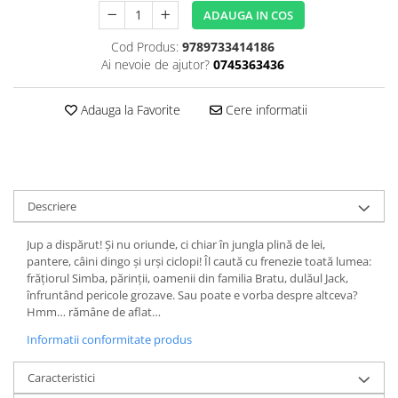
ADAUGA IN COS
Editura Bookzone
Editura Cartea Copiilor
Cod Produs:
9789733414186
Ai nevoie de ajutor?
0745363436
Editura Cartemma
Editura Casa
Adauga la Favorite
Cere informatii
Editura Corint
Editura Frontiera
Editura Gama
Descriere
Editura Kreativ
Editura Litera
Jup a dispărut! Şi nu oriunde, ci chiar în jungla plină de lei,
pantere, câini dingo şi urşi ciclopi! Îl caută cu frenezie toată lumea:
Editura Lizuka Educativ
frăţiorul Simba, părinţii, oamenii din familia Bratu, dulăul Jack,
Editura Nemira
înfruntând pericole grozave. Sau poate e vorba despre altceva?
Hmm… rămâne de aflat…
Editura Nomina
Informatii conformitate produs
Editura Pandora M
Editura Portocala Albastră
Caracteristici