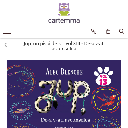
Cărți
Tematică
Craciun
Jup, un pisoi de soi vol XIII - De-a v-ați
Activități
ascunselea
Artă
Atlase si enciclopedii
Carte de bucate
Călătorie
Educație
Educație financiară
Hobby si craft
Inteligenta emotionala
Limbi străine
Muzicale