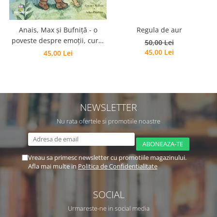
Regula de aur
Anais, Max și Bufniță - o
poveste despre emoții, curaj
50,00 Lei
și prietenie
45,00 Lei
45,00 Lei
NEWSLETTER
Nu rata ofertele si promotiile noastre
Vreau sa primesc newsletter cu promotiile magazinului.
Afla mai multe in
Politica de Confidentialitate
SOCIAL
Urmareste-ne in social media