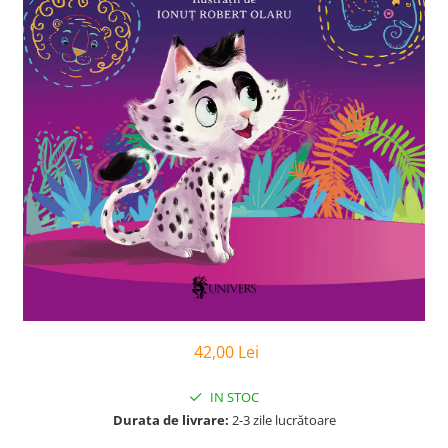
Poezii
Povești
Reviste
Știință si natură
Vârstă
0-2 ani
10+ ani
14+ ani
2-5 ani
5-7 ani
7-10 ani
Adulți
toate vârstele
Editura Univers
42,00 Lei
Cera
IN STOC
Editura Aramis
Durata de livrare:
2-3 zile lucrătoare
Editura Arthur