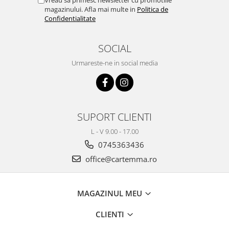
Vreau sa primesc newsletter cu promotiile
magazinului. Afla mai multe in
Politica de
Confidentialitate
SOCIAL
Urmareste-ne in social media
SUPORT CLIENTI
L - V 9.00 - 17.00
0745363436
office@cartemma.ro
MAGAZINUL MEU
CLIENTI