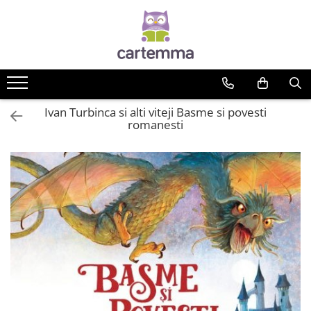
Cărți
Tematică
Craciun
Ivan Turbinca si alti viteji Basme si povesti
Activități
romanesti
Artă
Atlase si enciclopedii
Carte de bucate
Călătorie
Educație
Educație financiară
Hobby si craft
Inteligenta emotionala
Limbi străine
Muzicale