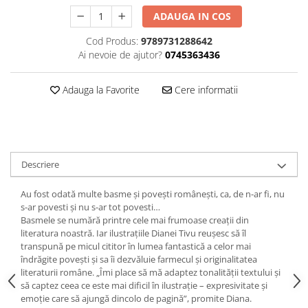
Editura Bookzone
ADAUGA IN COS
Editura Cartea Copiilor
Cod Produs:
9789731288642
Ai nevoie de ajutor?
0745363436
Editura Cartemma
Editura Casa
Adauga la Favorite
Cere informatii
Editura Corint
Editura Frontiera
Editura Gama
Editura Kreativ
Descriere
Editura Litera
Au fost odată multe basme și povești românești, ca, de n-ar fi, nu
Editura Lizuka Educativ
s-ar povesti și nu s-ar tot povesti…
Basmele se numără printre cele mai frumoase creații din
Editura Nemira
literatura noastră. Iar ilustrațiile Dianei Tivu reușesc să îl
transpună pe micul cititor în lumea fantastică a celor mai
Editura Nomina
îndrăgite povești și sa îi dezvăluie farmecul și originalitatea
Editura Pandora M
literaturii române. „Îmi place să mă adaptez tonalității textului și
să captez ceea ce este mai dificil în ilustrație – expresivitate și
Editura Portocala Albastră
emoție care să ajungă dincolo de pagină”, promite Diana.