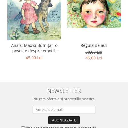
Regula de aur
Anais, Max și Bufniță - o
poveste despre emoții,
50,00 Lei
curaj și prietenie
45,00 Lei
45,00 Lei
NEWSLETTER
Nu rata ofertele si promotiile noastre