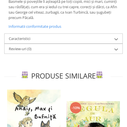
Basmele și poveștile îi așteaptă pe toți copiii, mici și mari, cuminți
Editura Scriptum
sau răsfățați, cum era și iedul cu trei capre, corecți și dârzi, ca Afin
Editura Sophia
sau George cel viteaz, zurbagii, ca Ivan Turbincă, sau șugubeți
precum Păcală.
Editura Usborne
Informatii conformitate produs
Editura Vellant
Editura Verba
Caracteristici
Review-uri
(0)
PRODUSE SIMILARE
-10%