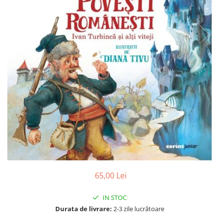
Poezii
Povești
Reviste
Știință si natură
Vârstă
0-2 ani
10+ ani
14+ ani
2-5 ani
5-7 ani
7-10 ani
Adulți
toate vârstele
Editura Univers
65,00 Lei
Cera
IN STOC
Editura Aramis
Durata de livrare:
2-3 zile lucrătoare
Editura Arthur