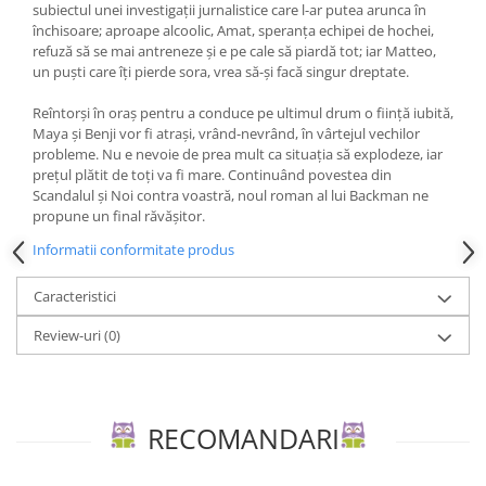
Editura Scriptum
subiectul unei investigații jurnalistice care l-ar putea arunca în
închisoare; aproape alcoolic, Amat, speranța echipei de hochei,
Editura Sophia
refuză să se mai antreneze și e pe cale să piardă tot; iar Matteo,
un puști care îți pierde sora, vrea să-și facă singur dreptate.
Editura Usborne
Editura Vellant
Reîntorși în oraș pentru a conduce pe ultimul drum o ființă iubită,
Maya și Benji vor fi atrași, vrând-nevrând, în vârtejul vechilor
Editura Verba
probleme. Nu e nevoie de prea mult ca situația să explodeze, iar
prețul plătit de toți va fi mare. Continuând povestea din
Scandalul și Noi contra voastră, noul roman al lui Backman ne
propune un final răvășitor.
Informatii conformitate produs
Caracteristici
Review-uri
(0)
RECOMANDARI