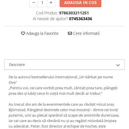
ADAUGA IN COS
Editura Bookzone
Cod Produs:
9786303211251
Editura Cartea Copiilor
Ai nevoie de ajutor?
0745363436
Editura Cartemma
Editura Casa
Adauga la Favorite
Cere informatii
Editura Corint
Editura Frontiera
Editura Gama
Descriere
Editura Kreativ
De la autorul bestsellerului internațional „Un bărbat pe nume
Editura Litera
Ove"
Editura Lizuka Educativ
„Pentru voi, cei care vorbiți prea mult, cântați prea tare, plângeți
prea des și iubiți ceva în viață mai mult decât ar trebui.”
Editura Nemira
Editura Nomina
Au trecut doi ani de la evenimentele care au răvășit micul oraș
Björnstad, frângând destinele celor mai inocenți - dintre cei loviți
Editura Pandora M
puternic, unii au plecat sperând să scape de amintirile dureroase,
iar cei care au decis să rămână nu și-au regăsit niciodată liniștea
Editura Portocala Albastră
cu adevărat. Peter, fost director al echipei de hochei, este