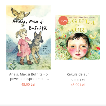
-10%
Regula de aur
Anais, Max și Bufniță - o
poveste despre emoții,
50,00 Lei
curaj și prietenie
45,00 Lei
45,00 Lei