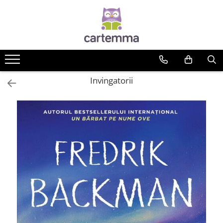
Cărți
Tematică
Craciun
Invingatorii
Activități
Artă
Atlase si enciclopedii
Carte de bucate
Călătorie
Educație
Educație financiară
Hobby si craft
Inteligenta emotionala
Limbi străine
Muzicale