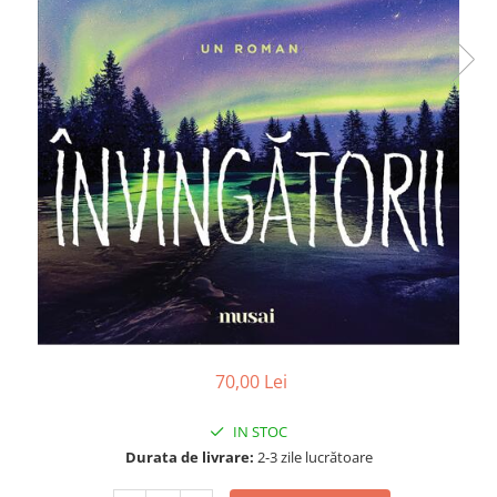
Poezii
Povești
Reviste
Știință si natură
Vârstă
0-2 ani
10+ ani
14+ ani
2-5 ani
5-7 ani
7-10 ani
Adulți
toate vârstele
70,00 Lei
Editura Univers
Cera
IN STOC
Editura Aramis
Durata de livrare:
2-3 zile lucrătoare
Editura Arthur