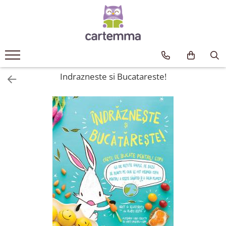
Cărți
Tematică
Craciun
Indrazneste si Bucatareste!
Activități
Artă
Atlase si enciclopedii
Carte de bucate
Călătorie
Educație
Educație financiară
Hobby si craft
Inteligenta emotionala
Limbi străine
Muzicale