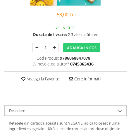
Poezii
Povești
53,00 Lei
Reviste
Știință si natură
IN STOC
Vârstă
Durata de livrare:
2-3 zile lucrătoare
0-2 ani
10+ ani
ADAUGA IN COS
14+ ani
Cod Produs:
9786068847078
2-5 ani
Ai nevoie de ajutor?
0745363436
5-7 ani
7-10 ani
Adauga la Favorite
Cere informatii
Adulți
toate vârstele
Editura Univers
Cera
Descriere
Editura Aramis
Rețetele din cărticica aceasta sunt VEGANE, adică folosesc numai
Editura Arthur
ingrediente vegetale – fără a include carne sau produse obținute