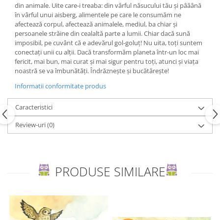
din animale. Uite care-i treaba: din vârful năsucului tău și pââână
Editura Bookzone
în vârful unui aisberg, alimentele pe care le consumăm ne
afectează corpul, afectează animalele, mediul, ba chiar și
Editura Cartea Copiilor
persoanele străine din cealaltă parte a lumii. Chiar dacă sună
Editura Cartemma
imposibil, pe cuvânt că e adevărul gol-goluț! Nu uita, toți suntem
conectați unii cu alții. Dacă transformăm planeta într-un loc mai
Editura Casa
fericit, mai bun, mai curat și mai sigur pentru toți, atunci și viața
noastră se va îmbunătăți. Îndrăznește și bucătărește!
Editura Corint
Informatii conformitate produs
Editura Frontiera
Editura Gama
Caracteristici
Editura Kreativ
Review-uri
(0)
Editura Litera
Editura Lizuka Educativ
Editura Nemira
PRODUSE SIMILARE
Editura Nomina
Editura Pandora M
Editura Portocala Albastră