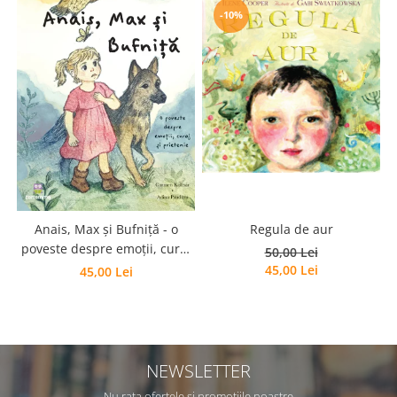
Editura Scriptum
-10%
Editura Sophia
Editura Usborne
Editura Vellant
Editura Verba
Regula de aur
Anais, Max și Bufniță - o
poveste despre emoții, curaj
50,00 Lei
și prietenie
45,00 Lei
45,00 Lei
NEWSLETTER
Nu rata ofertele si promotiile noastre