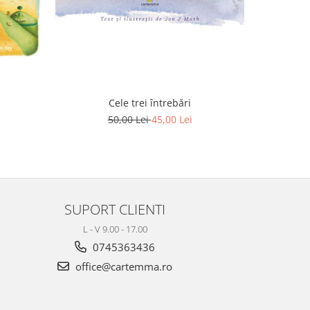
Cele trei întrebări
F
50,00 Lei
45,00 Lei
SUPORT CLIENTI
L - V 9.00 - 17.00
0745363436
office@cartemma.ro