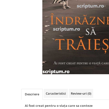
Poezii
Povești
Reviste
Știință si natură
Vârstă
0-2 ani
10+ ani
14+ ani
2-5 ani
5-7 ani
7-10 ani
Adulți
toate vârstele
Editura Univers
Cera
Caracteristici
Review-uri
(0)
Descriere
Editura Aramis
Ai fost creat pentru o viața care sa conteze
Editura Arthur