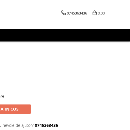
0745363436
0,00
are
A IN COS
Ai nevoie de ajutor?
0745363436