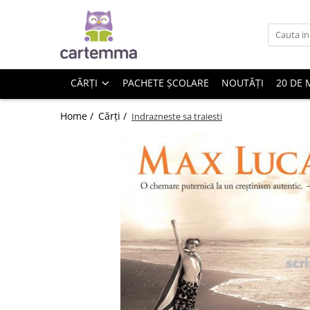
Cărți
Tematică
CĂRȚI
PACHETE ȘCOLARE
NOUTĂȚI
20 DE 
Craciun
Activități
Home /
Cărți /
Indrazneste sa traiesti
Artă
Atlase si enciclopedii
Carte de bucate
Călătorie
Educație
Educație financiară
Hobby si craft
Inteligenta emotionala
Limbi străine
Muzicale