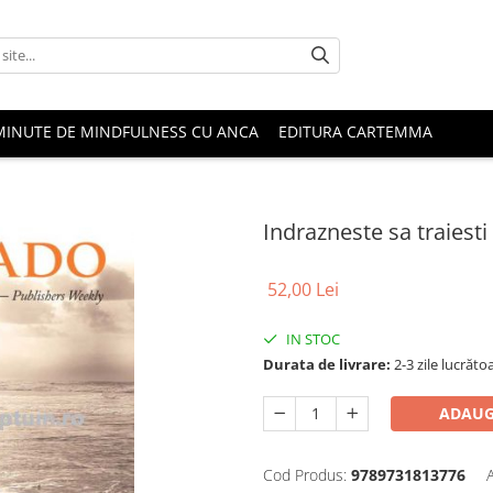
MINUTE DE MINDFULNESS CU ANCA
EDITURA CARTEMMA
Indrazneste sa traiesti
52,00 Lei
IN STOC
Durata de livrare:
2-3 zile lucrăto
ADAUG
Cod Produs:
9789731813776