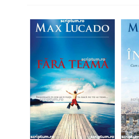
Editura Scriptum
Editura Sophia
Editura Usborne
Editura Vellant
Editura Verba