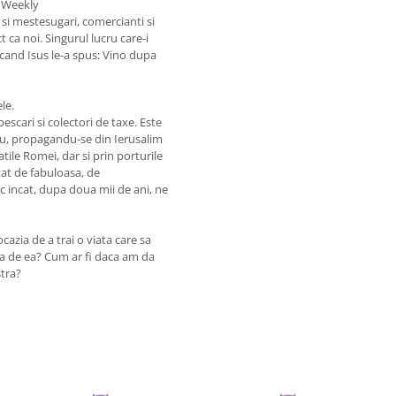
 Weekly
 si mestesugari, comercianti si
t ca noi. Singurul lucru care-i
 cand Isus le-a spus: Vino dupa
le.
escari si colectori de taxe. Este
iu, propagandu-se din Ierusalim
tile Romei, dar si prin porturile
tat de fabuloasa, de
c incat, dupa doua mii de ani, ne
cazia de a trai o viata care sa
ta de ea? Cum ar fi daca am da
tra?