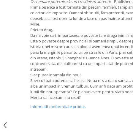
O chemare puternica la un crestinism autentic.
Publishers
Editura Bookzone
Prima biserica a fost formata din pescari, fermieri, tamplari
colectori de impozite. Oameni obisnuiti, fara pretentii, exac
Editura Cartea Copiilor
deosebea a fost dorinta lor de a face un pas inainte atunci
Mine.
Editura Cartemma
Prieten drag,
Editura Casa
Da-mi voie sa-ti impartasesc o poveste tare draga inimii me
Este o poveste despre provinciali si oameni simpli, despre p
Editura Corint
istoria unei miscari care a explodat asemenea unui incend
Editura Frontiera
pana la marginile pamantului: pe strazile din Paris, prin ceta
din Atena, Istanbul, Shanghai si Buenos Aires. O poveste a
Editura Gama
controversata, de uluitoare si cu un impact atat de puterni
intrebam:
Editura Kreativ
S-ar putea intampla din nou?
Editura Litera
Sper cu toata puterea sa fie asa. Noua ni s-a dat o sansa... o
aiba un impact in vremuri tulburi. Cum ar fi daca am profi
Editura Lizuka Educativ
lumii din nou speranta? Ce planuri avem pentru viata noas
Merita sa incercam, nu crezi?
Editura Nemira
Informatii conformitate produs
Editura Nomina
Editura Pandora M
Editura Portocala Albastră