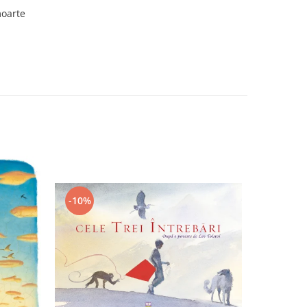
moarte
-10%
-10%