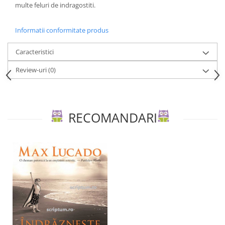
Editura Scriptum
multe feluri de indragostiti.
Editura Sophia
Informatii conformitate produs
Editura Usborne
Editura Vellant
Caracteristici
Editura Verba
Review-uri
(0)
RECOMANDARI