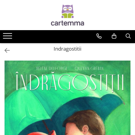
Cărți
Tematică
Craciun
Indragostitii
Activități
Artă
Atlase si enciclopedii
Carte de bucate
Călătorie
Educație
Educație financiară
Hobby si craft
Inteligenta emotionala
Limbi străine
Muzicale