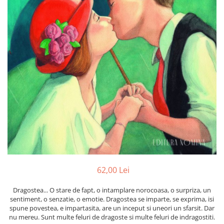
Poezii
Povești
Reviste
Știință si natură
Vârstă
0-2 ani
10+ ani
14+ ani
2-5 ani
5-7 ani
7-10 ani
Adulți
toate vârstele
62,00 Lei
Editura Univers
Cera
Dragostea... O stare de fapt, o intamplare norocoasa, o surpriza, un
sentiment, o senzatie, o emotie. Dragostea se imparte, se exprima, isi
Editura Aramis
spune povestea, e impartasita, are un inceput si uneori un sfarsit. Dar
nu mereu. Sunt multe feluri de dragoste si multe feluri de indragostiti.
Editura Arthur