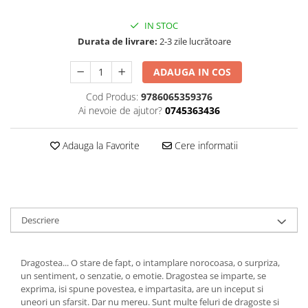
Editura Bookzone
IN STOC
Editura Cartea Copiilor
Durata de livrare:
2-3 zile lucrătoare
Editura Cartemma
ADAUGA IN COS
Editura Casa
Cod Produs:
9786065359376
Editura Corint
Ai nevoie de ajutor?
0745363436
Editura Frontiera
Editura Gama
Adauga la Favorite
Cere informatii
Editura Kreativ
Editura Litera
Editura Lizuka Educativ
Descriere
Editura Nemira
Editura Nomina
Dragostea... O stare de fapt, o intamplare norocoasa, o surpriza,
Editura Pandora M
un sentiment, o senzatie, o emotie. Dragostea se imparte, se
exprima, isi spune povestea, e impartasita, are un inceput si
Editura Portocala Albastră
uneori un sfarsit. Dar nu mereu. Sunt multe feluri de dragoste si