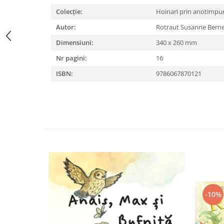
Editura Bookzone
Colecție:
Hoinari prin anotimpu
Editura Cartea Copiilor
Autor:
Rotraut Susanne Bern
Editura Cartemma
Dimensiuni:
340 x 260 mm
Editura Casa
Nr pagini:
16
Editura Corint
ISBN:
9786067870121
Editura Frontiera
Editura Gama
Editura Kreativ
Editura Litera
Editura Lizuka Educativ
Editura Nemira
Editura Nomina
-10%
Editura Pandora M
Editura Portocala Albastră