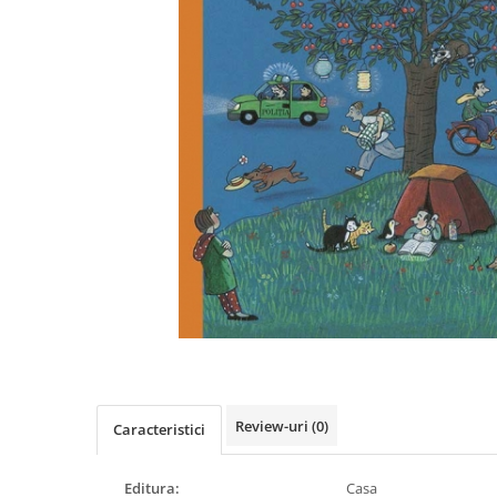
Poezii
Povești
Reviste
Știință si natură
Vârstă
0-2 ani
10+ ani
14+ ani
2-5 ani
5-7 ani
7-10 ani
Adulți
toate vârstele
Editura Univers
Cera
Review-uri
(0)
Caracteristici
Editura Aramis
Editura Arthur
Editura:
Casa