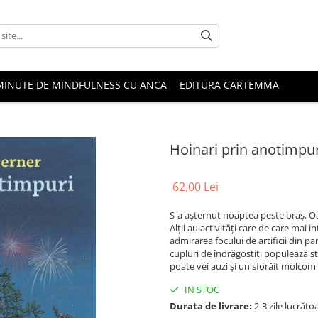
MINUTE DE MINDFULNESS CU ANCA
EDITURA CARTEMMA
Hoinari prin anotimpu
62,00 Lei
S-a aşternut noaptea peste oraş. Oa
Alţii au activităţi care de care mai 
admirarea focului de artificii din par
cupluri de îndrăgostiţi populează str
poate vei auzi şi un sforăit molcom 
IN STOC
Durata de livrare:
2-3 zile lucrăto