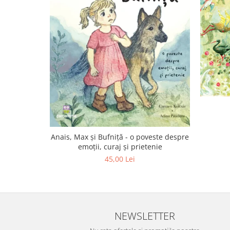
Editura Scriptum
Editura Sophia
Editura Usborne
Editura Vellant
Editura Verba
Anais, Max și Bufniță - o poveste despre
emoții, curaj și prietenie
45,00 Lei
NEWSLETTER