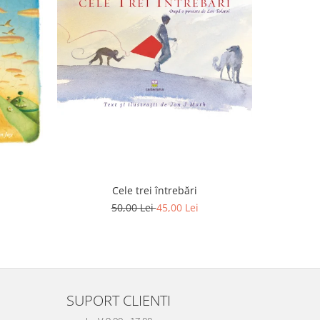
-10%
Cele trei întrebări
F
50,00 Lei
45,00 Lei
SUPORT CLIENTI