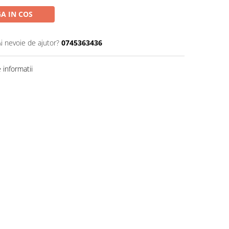
A IN COS
Ai nevoie de ajutor?
0745363436
informatii