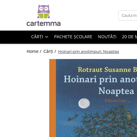
Cărți
Tematică
CĂRȚI
PACHETE ȘCOLARE
NOUTĂȚI
20 DE 
Craciun
Activități
Home /
Cărți /
Hoinari prin anotimpuri. Noaptea
Artă
Atlase si enciclopedii
Carte de bucate
Călătorie
Educație
Educație financiară
Hobby si craft
Inteligenta emotionala
Limbi străine
Muzicale