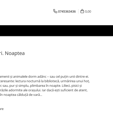
0745363436
0,00
ri. Noaptea
menii şi animalele dorm adânc – sau cel puţin unii dintre ei.
interesante: lectura nocturnă la bibliotecă, urmărirea unui hoţ,
c sau, pur şi simplu, plimbarea în noapte. Lilieci, pisici şi
ăzile adormite ale oraşului. Iar dacă eşti suficient de atent,
în noaptea călduţă de vară...
are