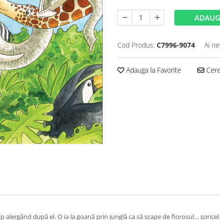
ADAUG
Cod Produs:
C7996-9074
Ai ne
Adauga la Favorite
Cere 
 alergând după el. O ia la goană prin junglă ca să scape de fiorosul… șoricel.