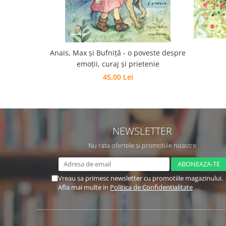
Editura Scriptum
Editura Sophia
Editura Usborne
Editura Vellant
Anais, Max și Bufniță - o poveste despre
emoții, curaj și prietenie
Editura Verba
45,00 Lei
NEWSLETTER
Nu rata ofertele si promotiile noastre
Vreau sa primesc newsletter cu promotiile magazinului.
Afla mai multe in
Politica de Confidentialitate