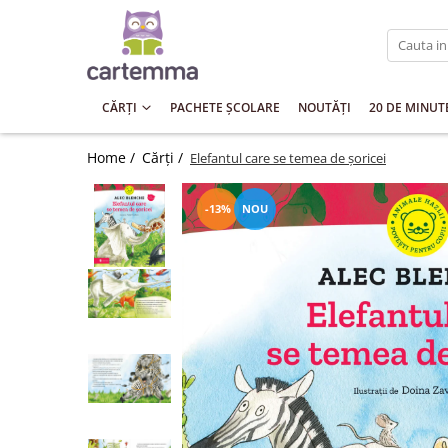
Cărți
Tematică
CĂRȚI
PACHETE ȘCOLARE
NOUTĂȚI
20 DE MINUT
Craciun
Home /
Cărți /
Elefantul care se temea de șoricei
Activități
Artă
-13%
NOU
Atlase si enciclopedii
Carte de bucate
Călătorie
Educație
Educație financiară
Hobby si craft
Inteligenta emotionala
Limbi străine
Muzicale