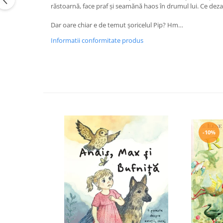
răstoarnă, face praf și seamănă haos în drumul lui. Ce deza
Editura Bookzone
Dar oare chiar e de temut șoricelul Pip? Hm…
Editura Cartea Copiilor
Informatii conformitate produs
Editura Cartemma
Editura Casa
Editura Corint
Editura Frontiera
Editura Gama
Editura Kreativ
-10%
Editura Litera
Editura Lizuka Educativ
Editura Nemira
Editura Nomina
Editura Pandora M
Editura Portocala Albastră