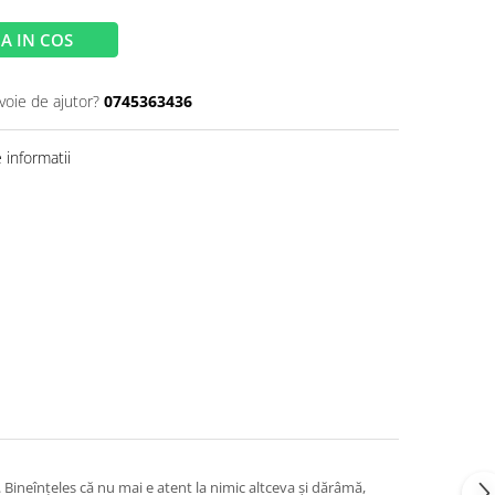
A IN COS
voie de ajutor?
0745363436
informatii
 Bineînțeles că nu mai e atent la nimic altceva și dărâmă,