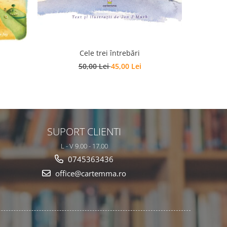
Cele trei întrebări
F
50,00 Lei
45,00 Lei
SUPORT CLIENTI
L - V 9.00 - 17.00
0745363436
office@cartemma.ro