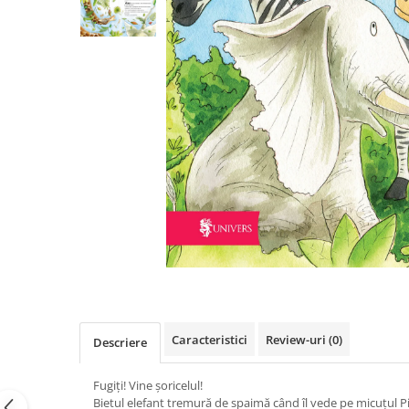
Poezii
Povești
Reviste
Știință si natură
Vârstă
0-2 ani
10+ ani
14+ ani
2-5 ani
5-7 ani
7-10 ani
Adulți
toate vârstele
Editura Univers
Caracteristici
Review-uri
(0)
Descriere
Cera
Editura Aramis
Fugiți! Vine șoricelul!
Editura Arthur
Bietul elefant tremură de spaimă când îl vede pe micuțul Pip