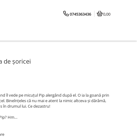
0745363436
0,00
a de șoricei
nd îl vede pe micuțul Pip alergând după el. O ia la goană prin
cel. Bineînțeles că nu mai e atent la nimic altceva și dărâmă,
s în drumul lui. Ce dezastru!
l Pip? Hm…
are