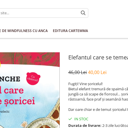
E DE MINDFULNESS CU ANCA
EDITURA CARTEMMA
Elefantul care se teme
46,00 Lei
40,00 Lei
Fugiți! Vine șoricelul!
Bietul elefant tremură de spaimă câ
junglă ca să scape de fiorosul… șori
răstoarnă, face praf și seamănă hao
Dar oare chiar e de temut șoricelu
IN STOC
Durata de livrare:
2-3 zile lucrăto