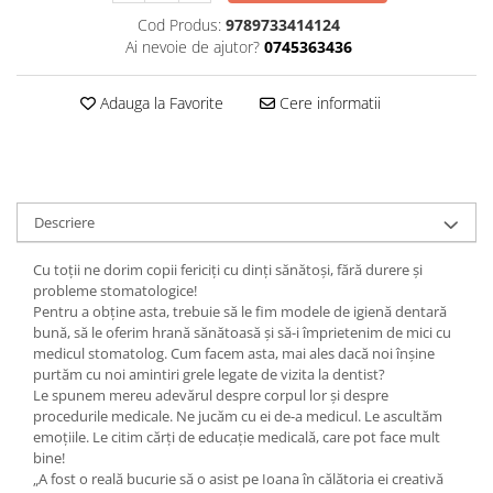
Editura Bookzone
Cod Produs:
9789733414124
Ai nevoie de ajutor?
0745363436
Editura Cartea Copiilor
Editura Cartemma
Adauga la Favorite
Cere informatii
Editura Casa
Editura Corint
Editura Frontiera
Descriere
Editura Gama
Editura Kreativ
Cu toții ne dorim copii fericiți cu dinți sănătoși, fără durere și
probleme stomatologice!
Editura Litera
Pentru a obține asta, trebuie să le fim modele de igienă dentară
Editura Lizuka Educativ
bună, să le oferim hrană sănătoasă și să-i împrietenim de mici cu
medicul stomatolog. Cum facem asta, mai ales dacă noi înșine
Editura Nemira
purtăm cu noi amintiri grele legate de vizita la dentist?
Le spunem mereu adevărul despre corpul lor și despre
Editura Nomina
procedurile medicale. Ne jucăm cu ei de-a medicul. Le ascultăm
Editura Pandora M
emoțiile. Le citim cărți de educație medicală, care pot face mult
bine!
Editura Portocala Albastră
„A fost o reală bucurie să o asist pe Ioana în călătoria ei creativă