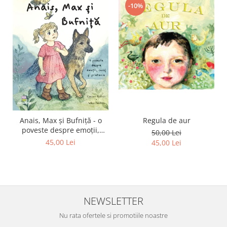
-10%
Regula de aur
Anais, Max și Bufniță - o
poveste despre emoții,
50,00 Lei
curaj și prietenie
45,00 Lei
45,00 Lei
NEWSLETTER
Nu rata ofertele si promotiile noastre