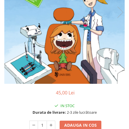
Poezii
Povești
Reviste
Știință si natură
Vârstă
0-2 ani
10+ ani
14+ ani
2-5 ani
5-7 ani
7-10 ani
Adulți
toate vârstele
45,00 Lei
Editura Univers
IN STOC
Cera
Durata de livrare:
2-3 zile lucrătoare
Editura Aramis
ADAUGA IN COS
Editura Arthur