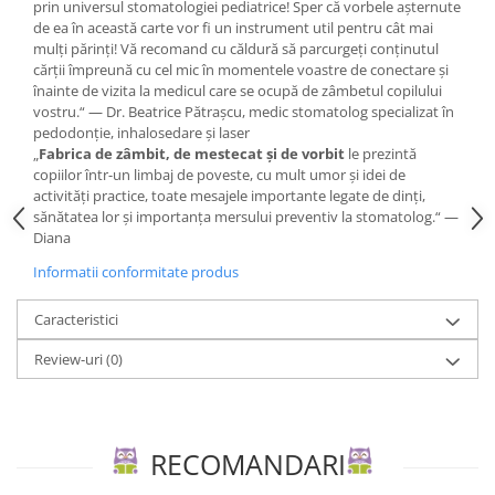
prin universul stomatologiei pediatrice! Sper că vorbele așternute
Editura Scriptum
de ea în această carte vor fi un instrument util pentru cât mai
Editura Sophia
mulți părinți! Vă recomand cu căldură să parcurgeți conținutul
cărții împreună cu cel mic în momentele voastre de conectare și
Editura Usborne
înainte de vizita la medicul care se ocupă de zâmbetul copilului
Editura Vellant
vostru.“ — Dr. Beatrice Pătrașcu, medic stomatolog specializat în
pedodonție, inhalosedare și laser
Editura Verba
„
Fabrica de zâmbit, de mestecat și de vorbit
le prezintă
copiilor într-un limbaj de poveste, cu mult umor și idei de
activități practice, toate mesajele importante legate de dinți,
sănătatea lor și importanța mersului preventiv la stomatolog.“ —
Diana
Informatii conformitate produs
Caracteristici
Review-uri
(0)
RECOMANDARI