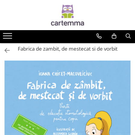
Cărți
Tematică
Craciun
Fabrica de zambit, de mestecat si de vorbit
Activități
Artă
Atlase si enciclopedii
Carte de bucate
Călătorie
Educație
Educație financiară
Hobby si craft
Inteligenta emotionala
Limbi străine
Muzicale