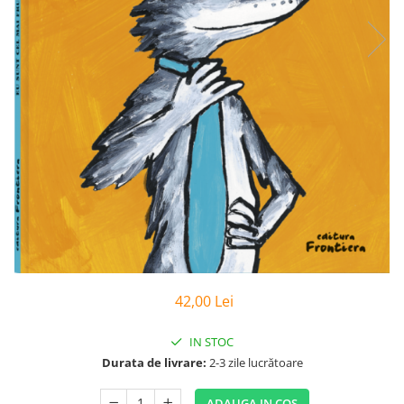
Poezii
Povești
Reviste
Știință si natură
Vârstă
0-2 ani
10+ ani
14+ ani
2-5 ani
5-7 ani
7-10 ani
Adulți
toate vârstele
42,00 Lei
Editura Univers
Cera
IN STOC
Durata de livrare:
2-3 zile lucrătoare
Editura Aramis
Editura Arthur
ADAUGA IN COS