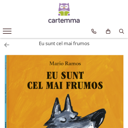
Cărți
Tematică
Craciun
Eu sunt cel mai frumos
Activități
Artă
Atlase si enciclopedii
Carte de bucate
Călătorie
Educație
Educație financiară
Hobby si craft
Inteligenta emotionala
Limbi străine
Muzicale