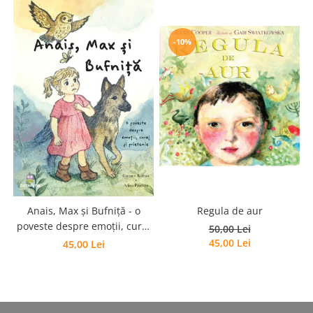
-10%
Regula de aur
Anais, Max și Bufniță - o
poveste despre emoții, curaj
50,00 Lei
și prietenie
45,00 Lei
45,00 Lei