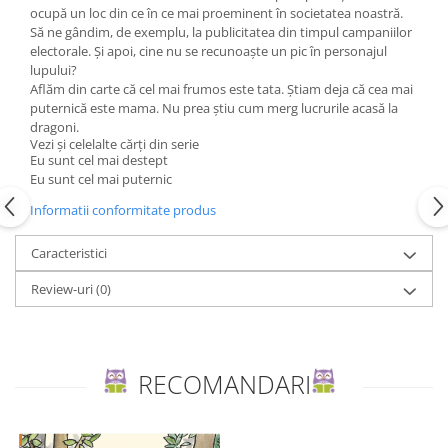
Editura Scriptum
ocupă un loc din ce în ce mai proeminent în societatea noastră.
Să ne gândim, de exemplu, la publicitatea din timpul campaniilor
Editura Sophia
electorale. Și apoi, cine nu se recunoaște un pic în personajul
Editura Usborne
lupului?
Aflăm din carte că cel mai frumos este tata. Știam deja că cea mai
Editura Vellant
puternică este mama. Nu prea știu cum merg lucrurile acasă la
dragoni.
Editura Verba
Vezi și celelalte cărți din serie
Eu sunt cel mai destept
Eu sunt cel mai puternic
Informatii conformitate produs
Caracteristici
Review-uri
(0)
RECOMANDARI