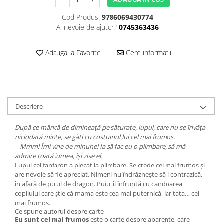
Editura Bookzone
Cod Produs:
9786069430774
Editura Cartea Copiilor
Ai nevoie de ajutor?
0745363436
Editura Cartemma
Adauga la Favorite
Cere informatii
Editura Casa
Editura Corint
Editura Frontiera
Editura Gama
Descriere
Editura Kreativ
După ce mâncă de dimineață pe săturate, lupul, care nu se învăța
Editura Litera
niciodată minte, se găti cu costumul lui cel mai frumos.
– Mmm! Îmi vine de minune! Ia să fac eu o plimbare, să mă
Editura Lizuka Educativ
admire toată lumea, își zise el.
Editura Nemira
Lupul cel fanfaron a plecat la plimbare. Se crede cel mai frumos și
are nevoie să fie apreciat. Nimeni nu îndrăznește să-l contrazică,
Editura Nomina
în afară de puiul de dragon. Puiul îl înfruntă cu candoarea
copilului care știe că mama este cea mai puternică, iar tata… cel
Editura Pandora M
mai frumos.
Editura Portocala Albastră
Ce spune autorul despre carte
Eu sunt cel mai frumos
este o carte despre aparențe, care