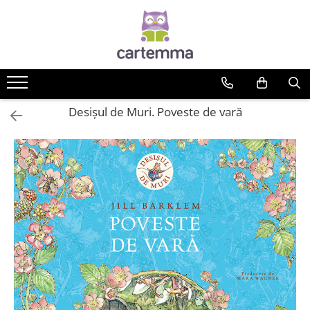
Cărți
Tematică
Craciun
Desișul de Muri. Poveste de vară
Activități
Artă
Atlase si enciclopedii
Carte de bucate
Călătorie
Educație
Educație financiară
Hobby si craft
Inteligenta emotionala
Limbi străine
Muzicale