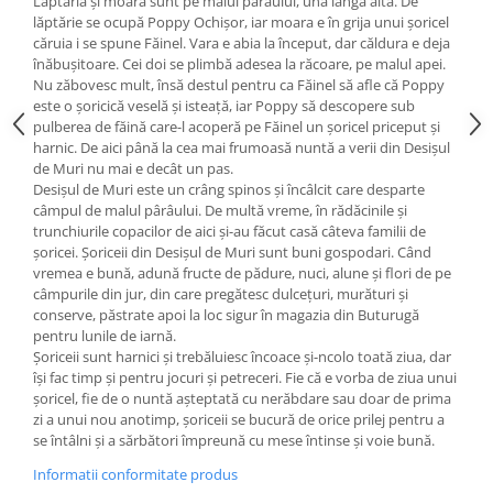
Lăptăria și moara sunt pe malul pârâului, una lângă alta. De
Editura Scriptum
lăptărie se ocupă Poppy Ochișor, iar moara e în grija unui șoricel
Editura Sophia
căruia i se spune Făinel. Vara e abia la început, dar căldura e deja
înăbușitoare. Cei doi se plimbă adesea la răcoare, pe malul apei.
Editura Usborne
Nu zăbovesc mult, însă destul pentru ca Făinel să afle că Poppy
este o șoricică veselă și isteață, iar Poppy să descopere sub
Editura Vellant
pulberea de făină care-l acoperă pe Făinel un șoricel priceput și
Editura Verba
harnic. De aici până la cea mai frumoasă nuntă a verii din Desișul
de Muri nu mai e decât un pas.
Desișul de Muri este un crâng spinos și încâlcit care desparte
câmpul de malul pârâului. De multă vreme, în rădăcinile și
trunchiurile copacilor de aici și-au făcut casă câteva familii de
șoricei. Șoriceii din Desișul de Muri sunt buni gospodari. Când
vremea e bună, adună fructe de pădure, nuci, alune și flori de pe
câmpurile din jur, din care pregătesc dulcețuri, murături și
conserve, păstrate apoi la loc sigur în magazia din Buturugă
pentru lunile de iarnă.
Șoriceii sunt harnici și trebăluiesc încoace și-ncolo toată ziua, dar
își fac timp și pentru jocuri și petreceri. Fie că e vorba de ziua unui
șoricel, fie de o nuntă așteptată cu nerăbdare sau doar de prima
zi a unui nou anotimp, șoriceii se bucură de orice prilej pentru a
se întâlni și a sărbători împreună cu mese întinse și voie bună.
Informatii conformitate produs