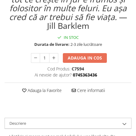
folositor în multe feluri. Eu așa
Editura Bookzone
cred că ar trebui să fie viața.
—
Editura Cartea Copiilor
Jill Barklem
Editura Cartemma
Editura Casa
IN STOC
Editura Corint
Durata de livrare:
2-3 zile lucrătoare
Editura Frontiera
ADAUGA IN COS
Editura Gama
Cod Produs:
C7594
Editura Kreativ
Ai nevoie de ajutor?
0745363436
Editura Litera
Adauga la Favorite
Cere informatii
Editura Lizuka Educativ
Editura Nemira
Editura Nomina
Editura Pandora M
Descriere
Editura Portocala Albastră