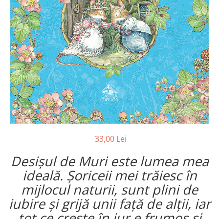
Poezii
Povești
Reviste
Știință si natură
Vârstă
0-2 ani
10+ ani
14+ ani
2-5 ani
5-7 ani
7-10 ani
33,00 Lei
Adulți
toate vârstele
Desișul de Muri este lumea mea
Editura Univers
ideală. Șoriceii mei trăiesc în
Cera
mijlocul naturii, sunt plini de
Editura Aramis
iubire și grijă unii față de alții, iar
tot ce crește în jur e frumos și
Editura Arthur