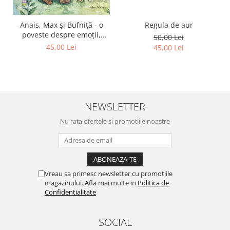
Regula de aur
Anais, Max și Bufniță - o
poveste despre emoții,
50,00 Lei
curaj și prietenie
45,00 Lei
45,00 Lei
NEWSLETTER
Nu rata ofertele si promotiile noastre
Vreau sa primesc newsletter cu promotiile
magazinului. Afla mai multe in
Politica de
Confidentialitate
SOCIAL