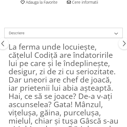
Editura Scriptum
Adauga la Favorite
Cere informatii
Editura Sophia
Editura Usborne
Editura Vellant
Descriere
Editura Verba
La ferma unde locuiește,
cățelul Codiță are îndatoririle
lui pe care și le îndeplinește,
desigur, zi de zi cu seriozitate.
Dar uneori are chef de joacă,
iar prietenii lui abia așteaptă.
Hai, ce să se joace? De-a v-ați
ascunselea? Gata! Mânzul,
vițelușa, găina, purcelușa,
mielul, chiar și tușa Gâscă s-au