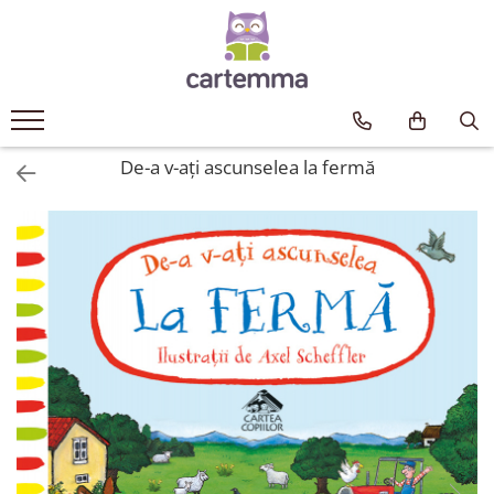
Cărți
Tematică
Craciun
De-a v-ați ascunselea la fermă
Activități
Artă
Atlase si enciclopedii
Carte de bucate
Călătorie
Educație
Educație financiară
Hobby si craft
Inteligenta emotionala
Limbi străine
Muzicale