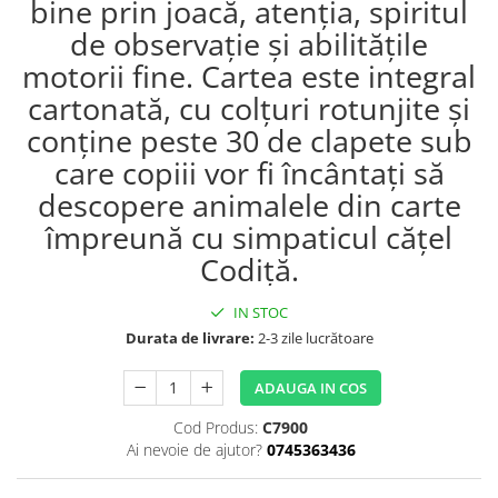
bine prin joacă, atenția, spiritul
Editura Bookzone
de observație și abilitățile
Editura Cartea Copiilor
motorii fine. Cartea este integral
Editura Cartemma
cartonată, cu colțuri rotunjite și
Editura Casa
conține peste 30 de clapete sub
Editura Corint
care copiii vor fi încântați să
descopere animalele din carte
Editura Frontiera
împreună cu simpaticul cățel
Editura Gama
Codiță.
Editura Kreativ
Editura Litera
IN STOC
Editura Lizuka Educativ
Durata de livrare:
2-3 zile lucrătoare
Editura Nemira
ADAUGA IN COS
Editura Nomina
Cod Produs:
C7900
Editura Pandora M
Ai nevoie de ajutor?
0745363436
Editura Portocala Albastră