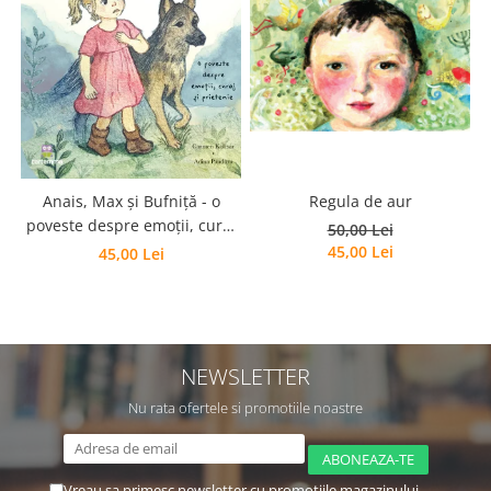
Regula de aur
Anais, Max și Bufniță - o
poveste despre emoții, curaj
50,00 Lei
și prietenie
45,00 Lei
45,00 Lei
NEWSLETTER
Nu rata ofertele si promotiile noastre
Vreau sa primesc newsletter cu promotiile magazinului.