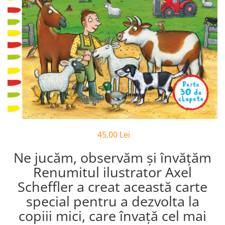
Poezii
Povești
Reviste
Știință si natură
Vârstă
0-2 ani
10+ ani
14+ ani
2-5 ani
5-7 ani
45,00 Lei
7-10 ani
Adulți
Ne jucăm, observăm și învățăm
toate vârstele
Renumitul ilustrator Axel
Editura Univers
Scheffler a creat această carte
Cera
special pentru a dezvolta la
Editura Aramis
copiii mici, care învață cel mai
Editura Arthur