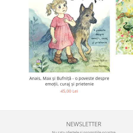
Editura Scriptum
Editura Sophia
Editura Usborne
Editura Vellant
Editura Verba
Anais, Max și Bufniță - o poveste despre
emoții, curaj și prietenie
45,00 Lei
NEWSLETTER
Nu rata ofertele si promotiile noastre