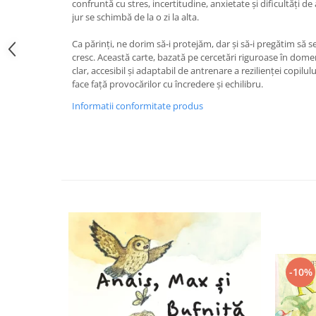
confruntă cu stres, incertitudine, anxietate şi dificultăţi de
Editura Bookzone
jur se schimbă de la o zi la alta.
Editura Cartea Copiilor
Ca părinţi, ne dorim să‑i protejăm, dar şi să‑i pregătim să 
cresc. Această carte, bazată pe cercetări riguroase în domen
Editura Cartemma
clar, accesibil şi adaptabil de antrenare a rezilienţei copilul
Editura Casa
face faţă provocărilor cu încredere şi echilibru.
Editura Corint
Informatii conformitate produs
Editura Frontiera
Editura Gama
Editura Kreativ
Editura Litera
Editura Lizuka Educativ
Editura Nemira
Editura Nomina
-10%
Editura Pandora M
Editura Portocala Albastră