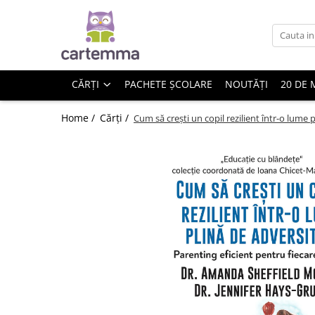
Cărți
Tematică
CĂRȚI
PACHETE ȘCOLARE
NOUTĂȚI
20 DE 
Craciun
Activități
Home /
Cărți /
Cum să crești un copil rezilient într-o lume p
Artă
Atlase si enciclopedii
Carte de bucate
Călătorie
Educație
Educație financiară
Hobby si craft
Inteligenta emotionala
Limbi străine
Muzicale