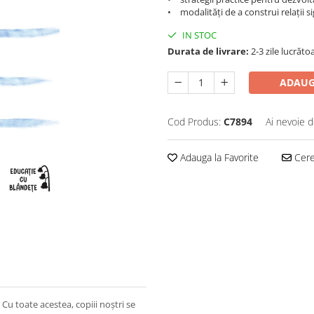
• modalităţi de a construi relaţii 
IN STOC
Durata de livrare:
2-3 zile lucrăto
ADAUG
Cod Produs:
C7894
Ai nevoie d
Adauga la Favorite
Cere 
 Cu toate acestea, copiii noştri se