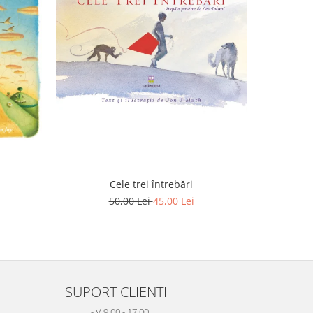
-10%
Cele trei întrebări
F
50,00 Lei
45,00 Lei
SUPORT CLIENTI
L - V 9.00 - 17.00