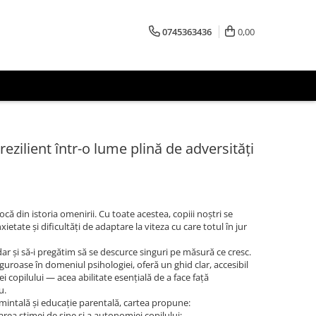
0745363436
0,00
rezilient într-o lume plină de adversități
că din istoria omenirii. Cu toate acestea, copiii noştri se
ietate şi dificultăţi de adaptare la viteza cu care totul în jur
dar şi să‑i pregătim să se descurce singuri pe măsură ce cresc.
iguroase în domeniul psihologiei, oferă un ghid clar, accesibil
ei copilului — acea abilitate esenţială de a face faţă
u.
mintală şi educaţie parentală, cartea propune:
rea stimei de sine şi a autonomiei copilului;