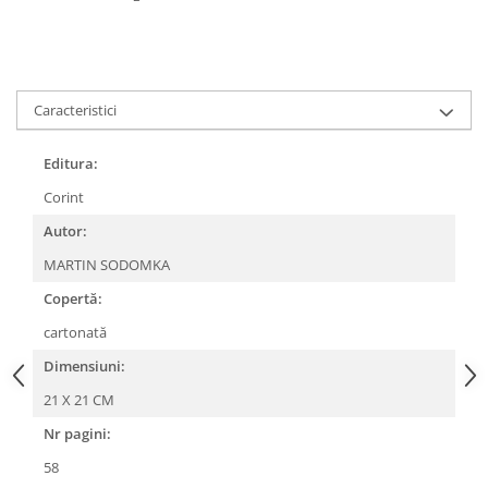
Editura Bookzone
Editura Cartea Copiilor
Editura Cartemma
Caracteristici
Editura Casa
Editura Corint
Editura:
Editura Frontiera
Corint
Editura Gama
Autor:
Editura Kreativ
MARTIN SODOMKA
Editura Litera
Copertă:
Editura Lizuka Educativ
cartonată
Editura Nemira
Dimensiuni:
Editura Nomina
21 X 21 CM
Editura Pandora M
Nr pagini:
Editura Portocala Albastră
58