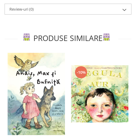
Editura Scriptum
Review-uri
(0)
Editura Sophia
Editura Usborne
Editura Vellant
PRODUSE SIMILARE
Editura Verba
-10%