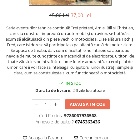
Poezii
Povești
45,00 Lei
37,00 Lei
Reviste
Știință si natură
Seria aventurilor tehnice continuă! Trei prieteni, Arnie, Bill și Christian,
Vârstă
care au construit împreună un automobil și un avion, se hotărăsc
acum să alcătuiască din piese vechi o motocicletă. Li se alătură Titch și
0-2 ani
Fred, care își doresc să participe la o palpitantă cursă de motociclete.
Se apucă de treabă, dar, cum dificultățile nu întârzie să apară, au
10+ ani
nevoie de multe cunoștințe de mecanică și de electricitate. Cititorii de
14+ ani
toate vârstele vor intra într-o lume foarte amuzantă, cu eroi plini de
2-5 ani
umor, care îi vor face să înțeleagă, cu ajutorul unor ilustrații simple și
clare, cum se construiește și cum funcționează o motocicletă.
5-7 ani
IN STOC
7-10 ani
Durata de livrare:
2-3 zile lucrătoare
Adulți
toate vârstele
ADAUGA IN COS
Editura Univers
Cod Produs:
9786067936568
Cera
Ai nevoie de ajutor?
0745363436
Editura Aramis
Editura Arthur
Adauga la Favorite
Cere informatii