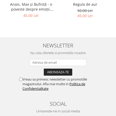
Regula de aur
Anais, Max și Bufniță - o
poveste despre emoții,
50,00 Lei
curaj și prietenie
45,00 Lei
45,00 Lei
NEWSLETTER
Nu rata ofertele si promotiile noastre
Vreau sa primesc newsletter cu promotiile
magazinului. Afla mai multe in
Politica de
Confidentialitate
SOCIAL
Urmareste-ne in social media