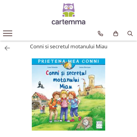
Cărți
Tematică
Craciun
Conni si secretul motanului Miau
Activități
Artă
Atlase si enciclopedii
Carte de bucate
Călătorie
Educație
Educație financiară
Hobby si craft
Inteligenta emotionala
Limbi străine
Muzicale