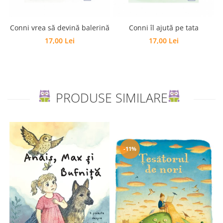
Editura Scriptum
Editura Sophia
Conni vrea să devină balerină
Conni îl ajută pe tata
Editura Usborne
17,00 Lei
17,00 Lei
Editura Vellant
Editura Verba
PRODUSE SIMILARE
-11%