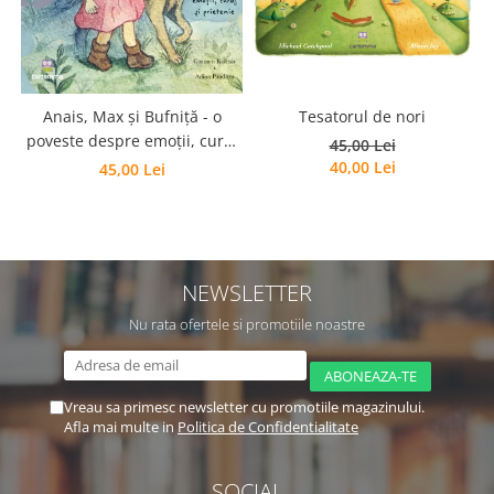
Tesatorul de nori
Anais, Max și Bufniță - o
poveste despre emoții, curaj
45,00 Lei
și prietenie
40,00 Lei
45,00 Lei
NEWSLETTER
Nu rata ofertele si promotiile noastre
Vreau sa primesc newsletter cu promotiile magazinului.
Afla mai multe in
Politica de Confidentialitate
SOCIAL