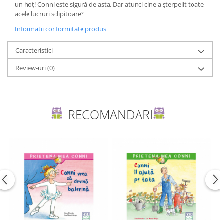
un hoț! Conni este sigură de asta. Dar atunci cine a șterpelit toate
Editura Bookzone
acele lucruri sclipitoare?
Editura Cartea Copiilor
Informatii conformitate produs
Editura Cartemma
Caracteristici
Editura Casa
Review-uri
(0)
Editura Corint
Editura Frontiera
Editura Gama
RECOMANDARI
Editura Kreativ
Editura Litera
Editura Lizuka Educativ
Editura Nemira
Editura Nomina
Editura Pandora M
Editura Portocala Albastră