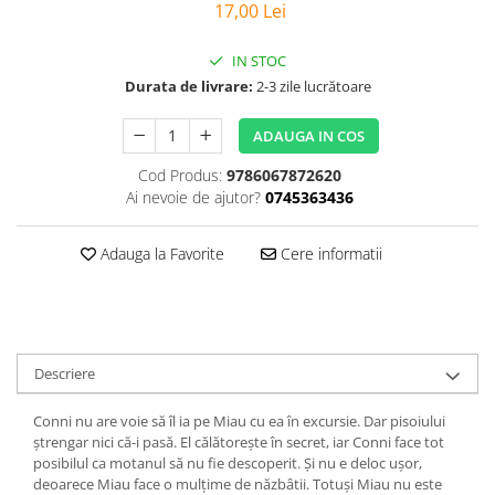
Poezii
17,00 Lei
Povești
Reviste
IN STOC
Durata de livrare:
2-3 zile lucrătoare
Știință si natură
Vârstă
ADAUGA IN COS
0-2 ani
Cod Produs:
9786067872620
10+ ani
Ai nevoie de ajutor?
0745363436
14+ ani
2-5 ani
Adauga la Favorite
Cere informatii
5-7 ani
7-10 ani
Adulți
toate vârstele
Descriere
Editura Univers
Cera
Conni nu are voie să îl ia pe Miau cu ea în excursie. Dar pisoiului
ștrengar nici că-i pasă. El călătorește în secret, iar Conni face tot
Editura Aramis
posibilul ca motanul să nu fie descoperit. Și nu e deloc ușor,
Editura Arthur
deoarece Miau face o mulțime de năzbâtii. Totuși Miau nu este