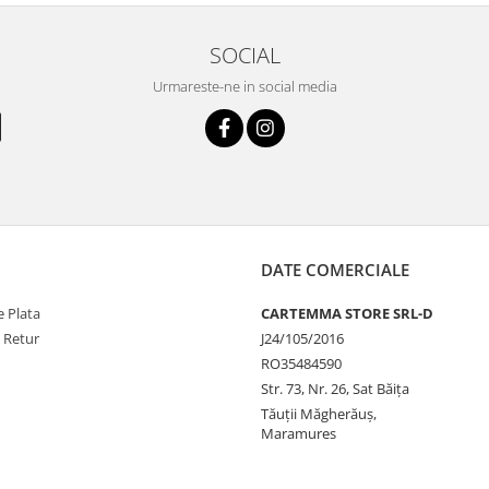
SOCIAL
Urmareste-ne in social media
DATE COMERCIALE
 Plata
CARTEMMA STORE SRL-D
e Retur
J24/105/2016
RO35484590
Str. 73, Nr. 26, Sat Băiţa
Tăuţii Măgherăuş,
Maramures