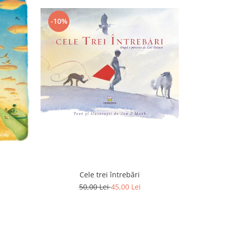
-10%
-10%
Cele trei întrebări
F
50,00 Lei
45,00 Lei