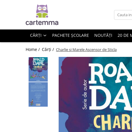
Cărți
Tematică
CĂRȚI
PACHETE ȘCOLARE
NOUTĂȚI
20 DE 
Craciun
Activități
Home /
Cărți /
Charlie si Marele Ascensor de Sticla
Artă
Atlase si enciclopedii
Carte de bucate
Călătorie
Educație
Educație financiară
Hobby si craft
Inteligenta emotionala
Limbi străine
Muzicale