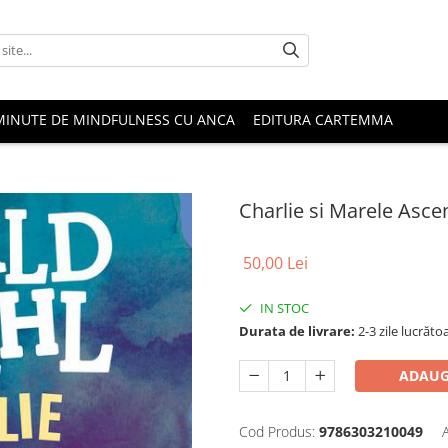
MINUTE DE MINDFULNESS CU ANCA
EDITURA CARTEMMA
Charlie si Marele Ascen
50,00 Lei
IN STOC
Durata de livrare:
2-3 zile lucrăto
ADAUG
Cod Produs:
9786303210049