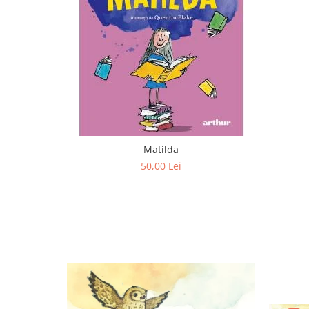
Editura Scriptum
Editura Sophia
Editura Usborne
Editura Vellant
Editura Verba
Matilda
50,00 Lei