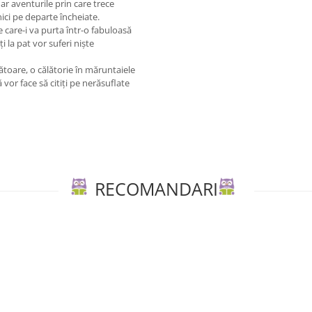
ar aventurile prin care trece
nici pe departe încheiate.
e care-i va purta într-o fabuloasă
ţi la pat vor suferi nişte
ătoare, o călătorie în măruntaiele
 vor face să citiți pe nerăsuflate
RECOMANDARI