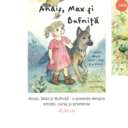
-10%
Anais, Max și Bufniță - o poveste despre
emoții, curaj și prietenie
45,00 Lei