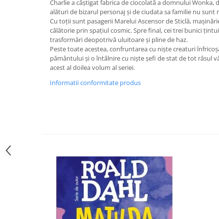
Charlie a câştigat fabrica de ciocolată a domnului Wonka, d
Editura Bookzone
alături de bizarul personaj şi de ciudata sa familie nu sunt 
Cu toţii sunt pasagerii Marelui Ascensor de Sticlă, maşinări
Editura Cartea Copiilor
călătorie prin spaţiul cosmic. Spre final, cei trei bunici ţintui
trasformări deopotrivă uluitoare şi pline de haz.
Editura Cartemma
Peste toate acestea, confruntarea cu niște creaturi înfricoș
Editura Casa
pământului și o întâlnire cu niște șefi de stat de tot râsul vă
acest al doilea volum al seriei.
Editura Corint
Informatii conformitate produs
Editura Frontiera
Editura Gama
Editura Kreativ
Editura Litera
Editura Lizuka Educativ
Editura Nemira
Editura Nomina
Editura Pandora M
Editura Portocala Albastră