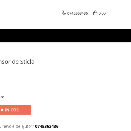
0745363436
0,00
sor de Sticla
are
A IN COS
Ai nevoie de ajutor?
0745363436