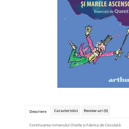
Poezii
Povești
Reviste
Știință si natură
Vârstă
0-2 ani
10+ ani
14+ ani
2-5 ani
5-7 ani
7-10 ani
Adulți
toate vârstele
Editura Univers
Cera
Caracteristici
Review-uri
(0)
Descriere
Editura Aramis
Continuarea romanului Charlie și Fabrica de Ciocolată
Editura Arthur