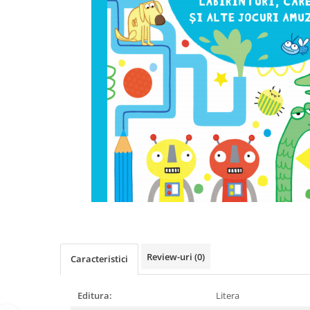
Poezii
Povești
Reviste
Știință si natură
Vârstă
0-2 ani
10+ ani
14+ ani
2-5 ani
5-7 ani
7-10 ani
Adulți
toate vârstele
Editura Univers
Review-uri
(0)
Caracteristici
Cera
Editura Aramis
Editura:
Litera
Editura Arthur