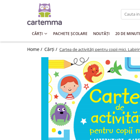
Cărți
Tematică
CĂRȚI
PACHETE ȘCOLARE
NOUTĂȚI
20 DE MINUT
Craciun
Home /
Cărți /
Cartea de activități pentru copii mici. Labiri
Activități
Artă
Atlase si enciclopedii
Carte de bucate
Călătorie
Educație
Educație financiară
Hobby si craft
Inteligenta emotionala
Limbi străine
Muzicale