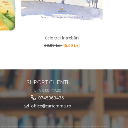
Cele trei întrebări
F
50,00 Lei
45,00 Lei
SUPORT CLIENTI
L - V 9.00 - 17.00
0745363436
office@cartemma.ro