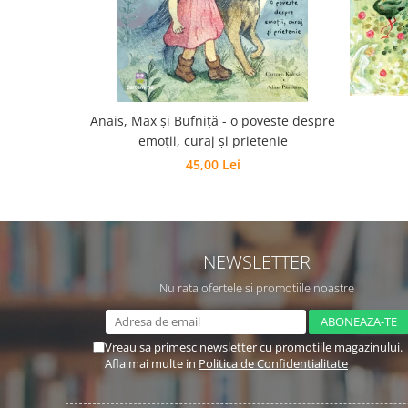
Editura Scriptum
Editura Sophia
Editura Usborne
Editura Vellant
Editura Verba
Anais, Max și Bufniță - o poveste despre
emoții, curaj și prietenie
45,00 Lei
NEWSLETTER
Nu rata ofertele si promotiile noastre
Vreau sa primesc newsletter cu promotiile magazinului.
Afla mai multe in
Politica de Confidentialitate