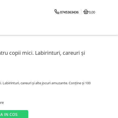
0745363436
0,00
tru copii mici. Labirinturi, careuri și
i. Labirinturi, careuri și alte jocuri amuzante. Conține și 100
are
A IN COS