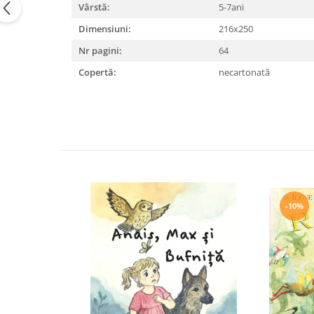
Vârstă:
5-7ani
Editura Bookzone
Dimensiuni:
216x250
Editura Cartea Copiilor
Nr pagini:
64
Editura Cartemma
Copertă:
necartonată
Editura Casa
Editura Corint
Editura Frontiera
Editura Gama
Editura Kreativ
Editura Litera
-10%
Editura Lizuka Educativ
Editura Nemira
Editura Nomina
Editura Pandora M
Editura Portocala Albastră