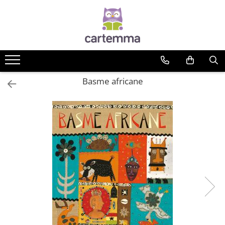
Cărți
Tematică
Craciun
Basme africane
Activități
Artă
Atlase si enciclopedii
Carte de bucate
Călătorie
Educație
Educație financiară
Hobby si craft
Inteligenta emotionala
Limbi străine
Muzicale