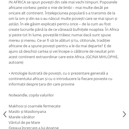
IN AFRICA se spun povești din cele mai vechi timpuri. Popoarele
Editura Bookzone
africane vorbesc peste o mie de limbi – mai multe decât pe
oricare alt continent. Înțelepciunea populară s-a transmis de la
Editura Cartea Copiilor
om la om și din ea s-au născut multe povești care se mai spun și
Editura Cartemma
astăzi. În ele găsim explicații pentru orice – de la cum au fost
create lucrurile până la de ce vânează bufnițele noaptea. În Africa
Editura Casa
și peste tot în lume, poveștile trăiesc numai dacă sunt spuse
mereu și mereu. Ce-ar fi să te alături și tu, cititorule, tradiției
Editura Corint
africane de a spune povești pentru a le da mai departe? E de
Editura Frontiera
ajuns să deschizi cartea și vei începe o călătorie de neuitat prin
acest continent extraordinar care este Africa. (GCINA MHLOPHE,
Editura Gama
autoare)
Editura Kreativ
• Antologie ilustrată de povești, cu o prezentare generală a
Editura Litera
continentului african și cu o introducere la fiecare poveste cu
informații despre țara din care provine
Editura Lizuka Educativ
Nolwandle, copila valurilor
Editura Nemira
Editura Nomina
Makhosi și coarnele fermecate
Masilo și Masilonyana
Editura Pandora M
Marele vânător
Editura Portocala Albastră
Vântul de pe Mare
Greaua încercare a lui Ananse