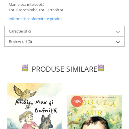
Editura Scriptum
Mama cea înţeleaptă
Totul se schimbă, totu-i trecător
Editura Sophia
Informatii conformitate produs
Editura Usborne
Editura Vellant
Caracteristici
Editura Verba
Review-uri
(0)
PRODUSE SIMILARE
-10%