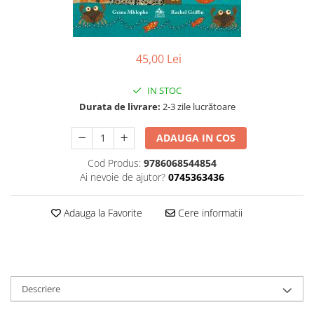
Poezii
Povești
Reviste
Știință si natură
45,00 Lei
Vârstă
IN STOC
0-2 ani
Durata de livrare:
2-3 zile lucrătoare
10+ ani
14+ ani
ADAUGA IN COS
2-5 ani
Cod Produs:
9786068544854
5-7 ani
Ai nevoie de ajutor?
0745363436
7-10 ani
Adulți
Adauga la Favorite
Cere informatii
toate vârstele
Editura Univers
Cera
Editura Aramis
Descriere
Editura Arthur