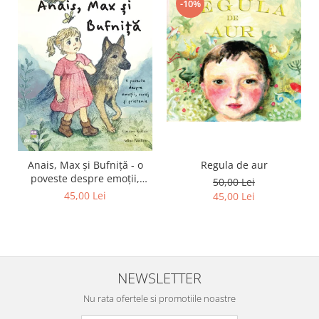
-10%
Regula de aur
Anais, Max și Bufniță - o
poveste despre emoții,
50,00 Lei
curaj și prietenie
45,00 Lei
45,00 Lei
NEWSLETTER
Nu rata ofertele si promotiile noastre