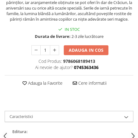
părinţilor, iar aranjamentele obţinute se pot oferi în dar de Crăciun, la
Editura Bookzone
aniversări sau cu orice altă ocazie specială. Serile de iarnă petrecute în
familie, la lumina blândă a lumânărilor, ascultând poveştile rostite de
Editura Cartea Copiilor
părinţi rămân în amintirea copiilor ca nişte adevărate seri magice.
Editura Cartemma
IN STOC
Editura Casa
Durata de livrare:
2-3 zile lucrătoare
Editura Corint
ADAUGA IN COS
Editura Frontiera
Cod Produs:
9786068189413
Editura Gama
Ai nevoie de ajutor?
0745363436
Editura Kreativ
Editura Litera
Adauga la Favorite
Cere informatii
Editura Lizuka Educativ
Editura Nemira
Editura Nomina
Caracteristici
Editura Pandora M
Editura Portocala Albastră
Editura: