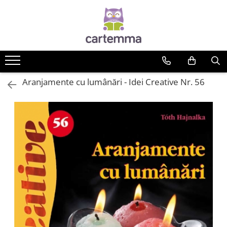
Cărți
Tematică
Craciun
Aranjamente cu lumânări - Idei Creative Nr. 56
Activități
Artă
Atlase si enciclopedii
Carte de bucate
Călătorie
Educație
Educație financiară
Hobby si craft
Inteligenta emotionala
Limbi străine
Muzicale