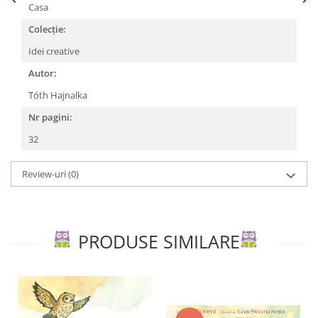
Editura Scriptum
Casa
Editura Sophia
Colecție:
Editura Usborne
Idei creative
Editura Vellant
Autor:
Editura Verba
Tóth Hajnalka
Nr pagini:
32
Review-uri
(0)
PRODUSE SIMILARE