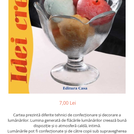
Poezii
Povești
Reviste
Știință si natură
Vârstă
0-2 ani
10+ ani
14+ ani
2-5 ani
5-7 ani
7-10 ani
Adulți
toate vârstele
7,00 Lei
Editura Univers
Cera
Cartea prezintă diferite tehnici de confecţionare şi decorare a
lumânărilor. Lumina generată de flăcările lumânărilor creează bună
Editura Aramis
dispoziţie şi o atmosferă caldă, intimă.
Editura Arthur
Lumânările pot fi confecţionate şi de către copii sub supravegherea