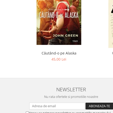
Editura Scriptum
Editura Sophia
Editura Usborne
Editura Vellant
Editura Verba
Căutând-o pe Alaska
45,00 Lei
NEWSLETTER
Nu rata ofertele si promotiile noastre