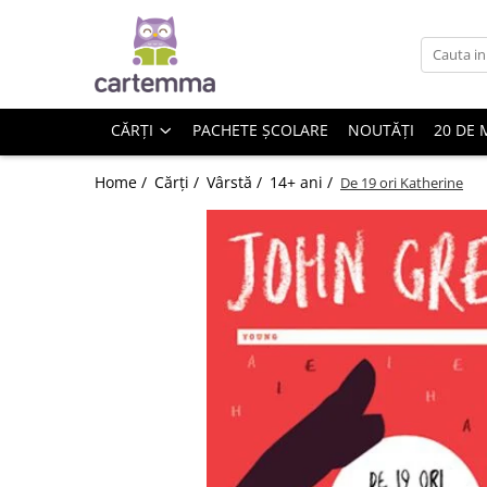
Cărți
Tematică
CĂRȚI
PACHETE ȘCOLARE
NOUTĂȚI
20 DE 
Craciun
Activități
Home /
Cărți /
Vârstă /
14+ ani /
De 19 ori Katherine
Artă
Atlase si enciclopedii
Carte de bucate
Călătorie
Educație
Educație financiară
Hobby si craft
Inteligenta emotionala
Limbi străine
Muzicale