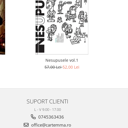
Nesupusele vol.1
Decoraț
57,00 Lei
52,00 Lei
SUPORT CLIENTI
L - V 9.00 - 17.00
0745363436
office@cartemma.ro