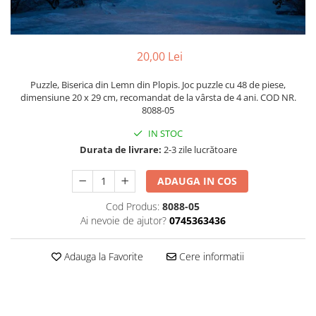
Poezii
Povești
Reviste
20,00 Lei
Știință si natură
Vârstă
Puzzle, Biserica din Lemn din Plopis. Joc puzzle cu 48 de piese,
0-2 ani
dimensiune 20 x 29 cm, recomandat de la vârsta de 4 ani. COD NR.
8088-05
10+ ani
IN STOC
14+ ani
Durata de livrare:
2-3 zile lucrătoare
2-5 ani
5-7 ani
ADAUGA IN COS
7-10 ani
Cod Produs:
8088-05
Adulți
Ai nevoie de ajutor?
0745363436
toate vârstele
Editura Univers
Adauga la Favorite
Cere informatii
Cera
Editura Aramis
Editura Arthur