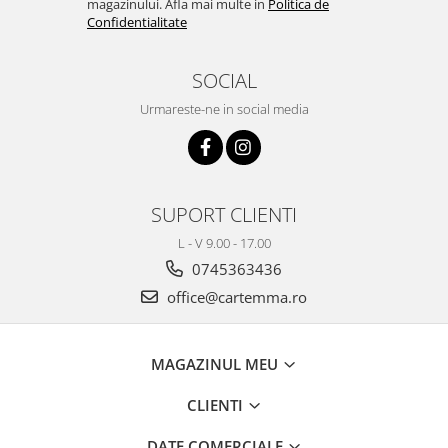
magazinului. Afla mai multe in
Politica de
Editura Scriptum
Confidentialitate
Editura Sophia
Editura Usborne
SOCIAL
Editura Vellant
Urmareste-ne in social media
Editura Verba
SUPORT CLIENTI
L - V 9.00 - 17.00
0745363436
office@cartemma.ro
MAGAZINUL MEU
CLIENTI
DATE COMERCIALE