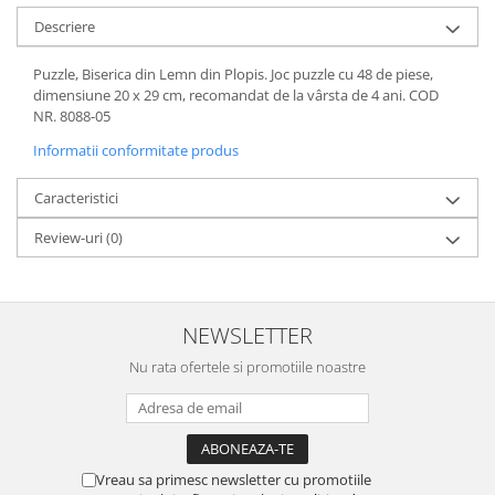
Editura Bookzone
Descriere
Editura Cartea Copiilor
Puzzle, Biserica din Lemn din Plopis. Joc puzzle cu 48 de piese,
Editura Cartemma
dimensiune 20 x 29 cm, recomandat de la vârsta de 4 ani. COD
NR. 8088-05
Editura Casa
Informatii conformitate produs
Editura Corint
Editura Frontiera
Caracteristici
Editura Gama
Review-uri
(0)
Editura Kreativ
Editura Litera
NEWSLETTER
Editura Lizuka Educativ
Editura Nemira
Nu rata ofertele si promotiile noastre
Editura Nomina
Editura Pandora M
Editura Portocala Albastră
Vreau sa primesc newsletter cu promotiile