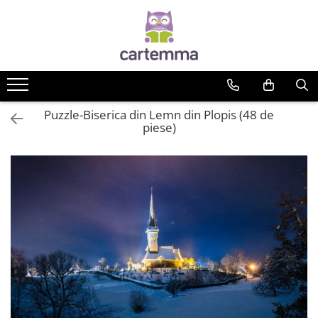
Cărți
Tematică
Craciun
Puzzle-Biserica din Lemn din Plopis (48 de
Activități
piese)
Artă
Atlase si enciclopedii
Carte de bucate
Călătorie
Educație
Educație financiară
Hobby si craft
Inteligenta emotionala
Limbi străine
Muzicale