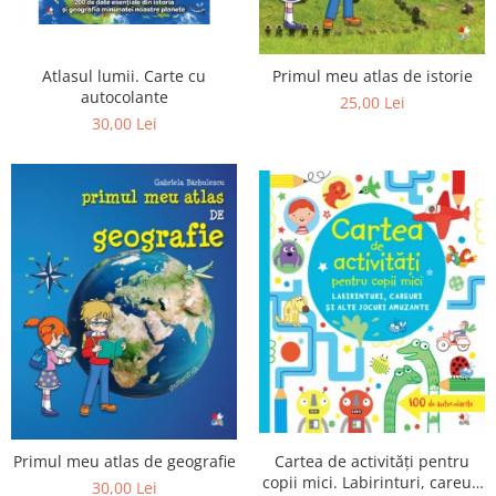
Editura Bookzone
Editura Cartea Copiilor
Atlasul lumii. Carte cu
Primul meu atlas de istorie
Editura Cartemma
autocolante
25,00 Lei
30,00 Lei
Editura Casa
Editura Corint
Editura Frontiera
Editura Gama
Editura Kreativ
Editura Litera
Editura Lizuka Educativ
Editura Nemira
Editura Nomina
Editura Pandora M
Cartea de activități pentru
Primul meu atlas de geografie
Editura Portocala Albastră
copii mici. Labirinturi, careuri
30,00 Lei