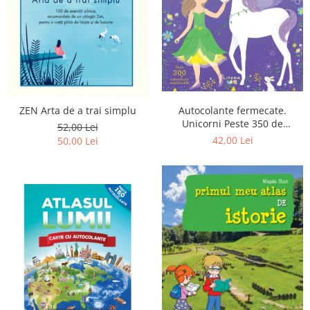
Poezii
Povești
Reviste
Știință si natură
Vârstă
0-2 ani
ZEN Arta de a trai simplu
Autocolante fermecate.
10+ ani
Unicorni Peste 350 de
52,00 Lei
14+ ani
autocolante reutilizabile
42,00 Lei
50,00 Lei
2-5 ani
5-7 ani
7-10 ani
Adulți
toate vârstele
Editura Univers
Cera
Editura Aramis
Editura Arthur