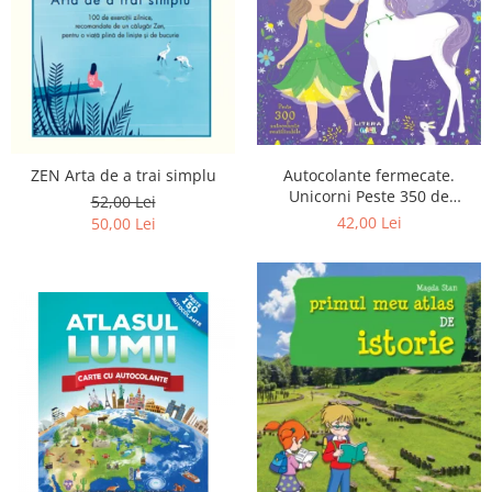
Poezii
Povești
Reviste
Știință si natură
Vârstă
0-2 ani
ZEN Arta de a trai simplu
Autocolante fermecate.
10+ ani
Unicorni Peste 350 de
52,00 Lei
14+ ani
autocolante reutilizabile
42,00 Lei
50,00 Lei
2-5 ani
5-7 ani
7-10 ani
Adulți
toate vârstele
Editura Univers
Cera
Editura Aramis
Editura Arthur