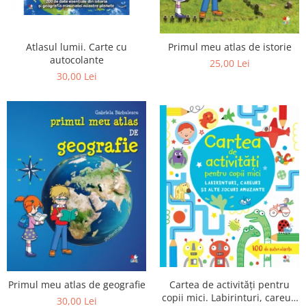
Editura Bookzone
Editura Cartea Copiilor
Atlasul lumii. Carte cu
Primul meu atlas de istorie
Editura Cartemma
autocolante
25,00 Lei
30,00 Lei
Editura Casa
Editura Corint
Editura Frontiera
Editura Gama
Editura Kreativ
Editura Litera
Editura Lizuka Educativ
Editura Nemira
Editura Nomina
Editura Pandora M
Cartea de activități pentru
Primul meu atlas de geografie
Editura Portocala Albastră
copii mici. Labirinturi, careuri
30,00 Lei