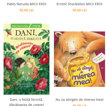
Ernest Shackleton.MICII EROI
Pablo Neruda-MICII EROI
35,00 Lei
35,00 Lei
Dani, o fetiță fericită.
Nu va atingeti de mierea mea!
Vânătoarea de comori
35,00 Lei