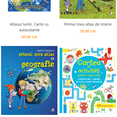
Editura Bookzone
Editura Cartea Copiilor
Editura Cartemma
Atlasul lumii. Carte cu
Primul meu atlas de istorie
Editura Casa
autocolante
25,00 Lei
30,00 Lei
Editura Corint
Editura Frontiera
Editura Gama
Editura Kreativ
Editura Litera
Editura Lizuka Educativ
Editura Nemira
Editura Nomina
Editura Pandora M
Editura Portocala Albastră