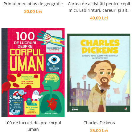
Editura Scriptum
Primul meu atlas de geografie
Cartea de activități pentru copii
mici. Labirinturi, careuri și alte
30,00 Lei
Editura Sophia
jocuri amuzante
40,00 Lei
Editura Usborne
Editura Vellant
Editura Verba
Charles Dickens
100 de lucruri despre corpul
uman
35,00 Lei