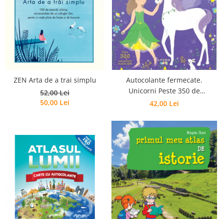
Poezii
Povești
Reviste
Știință si natură
Vârstă
0-2 ani
10+ ani
ZEN Arta de a trai simplu
Autocolante fermecate.
Unicorni Peste 350 de
14+ ani
52,00 Lei
autocolante reutilizabile
50,00 Lei
42,00 Lei
2-5 ani
5-7 ani
7-10 ani
Adulți
toate vârstele
Editura Univers
Cera
Editura Aramis
Editura Arthur