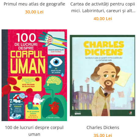
Editura Scriptum
Primul meu atlas de geografie
Cartea de activități pentru copii
mici. Labirinturi, careuri și alte
30,00 Lei
Editura Sophia
jocuri amuzante
40,00 Lei
Editura Usborne
Editura Vellant
Editura Verba
Charles Dickens
100 de lucruri despre corpul
uman
35,00 Lei