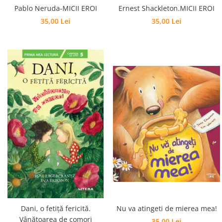
Ernest Shackleton.MICII EROI
Pablo Neruda-MICII EROI
35,00 Lei
35,00 Lei
Dani, o fetiță fericită.
Nu va atingeti de mierea mea!
Vânătoarea de comori
35,00 Lei