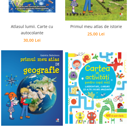
Editura Bookzone
Editura Cartea Copiilor
Editura Cartemma
Atlasul lumii. Carte cu
Primul meu atlas de istorie
Editura Casa
autocolante
25,00 Lei
30,00 Lei
Editura Corint
Editura Frontiera
Editura Gama
Editura Kreativ
Editura Litera
Editura Lizuka Educativ
Editura Nemira
Editura Nomina
Editura Pandora M
Editura Portocala Albastră