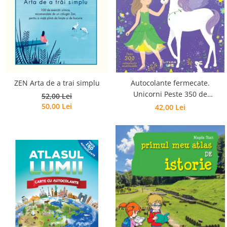
Poezii
Povești
Reviste
Știință si natură
Vârstă
0-2 ani
10+ ani
ZEN Arta de a trai simplu
Autocolante fermecate.
Unicorni Peste 350 de
14+ ani
52,00 Lei
autocolante reutilizabile
50,00 Lei
42,00 Lei
2-5 ani
5-7 ani
7-10 ani
Adulți
toate vârstele
Editura Univers
Cera
Editura Aramis
Editura Arthur