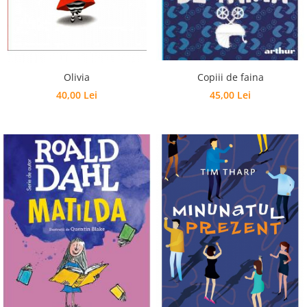
Editura Bookzone
Editura Cartea Copiilor
Editura Cartemma
Olivia
Copiii de faina
Editura Casa
40,00 Lei
45,00 Lei
Editura Corint
Editura Frontiera
Editura Gama
Editura Kreativ
Editura Litera
Editura Lizuka Educativ
Editura Nemira
Editura Nomina
Editura Pandora M
Editura Portocala Albastră