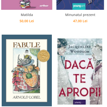
Editura Scriptum
Editura Sophia
Matilda
Minunatul prezent
Editura Usborne
50,00 Lei
47,00 Lei
Editura Vellant
Editura Verba