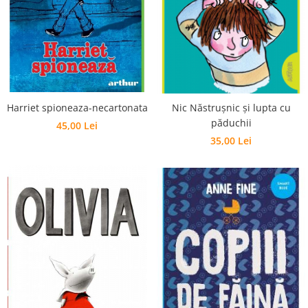
Poezii
Povești
Reviste
Știință si natură
Vârstă
0-2 ani
Harriet spioneaza-necartonata
Nic Năstrușnic și lupta cu
10+ ani
păduchii
45,00 Lei
14+ ani
35,00 Lei
2-5 ani
5-7 ani
7-10 ani
Adulți
toate vârstele
Editura Univers
Cera
Editura Aramis
Editura Arthur