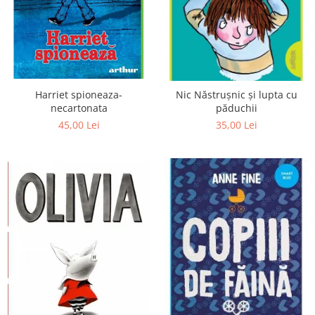
Poezii
Povești
Reviste
Știință si natură
Vârstă
Harriet spioneaza-
Nic Năstrușnic și lupta cu
0-2 ani
necartonata
păduchii
10+ ani
45,00 Lei
35,00 Lei
14+ ani
2-5 ani
5-7 ani
7-10 ani
Adulți
toate vârstele
Editura Univers
Cera
Editura Aramis
Editura Arthur