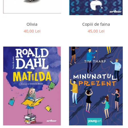
Editura Bookzone
Editura Cartea Copiilor
Editura Cartemma
Olivia
Copiii de faina
40,00 Lei
45,00 Lei
Editura Casa
Editura Corint
Editura Frontiera
Editura Gama
Editura Kreativ
Editura Litera
Editura Lizuka Educativ
Editura Nemira
Editura Nomina
Editura Pandora M
Editura Portocala Albastră